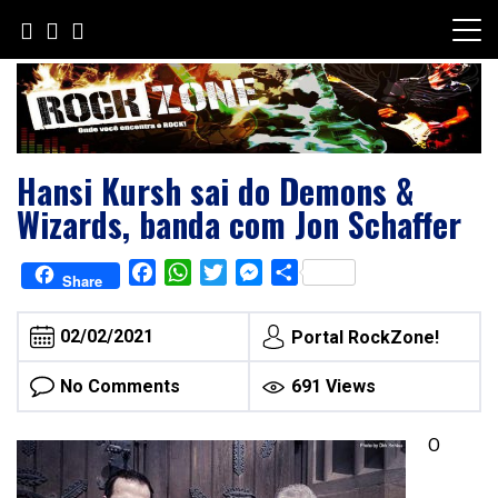
Skip
to
content
Hansi Kursh sai do Demons &
Wizards, banda com Jon Schaffer
Facebook
WhatsApp
Twitter
Messenger
Share
Share
02/02/2021
Portal RockZone!
No Comments
691 Views
O