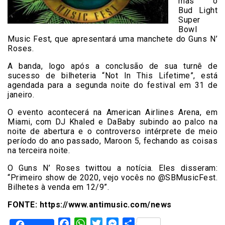
mas o
Bud Light
Super
Bowl
Music Fest, que apresentará uma manchete do Guns N’
Roses.
A banda, logo após a conclusão de sua turnê de
sucesso de bilheteria “Not In This Lifetime”, está
agendada para a segunda noite do festival em 31 de
janeiro.
O evento acontecerá na American Airlines Arena, em
Miami, com DJ Khaled e DaBaby subindo ao palco na
noite de abertura e o controverso intérprete de meio
período do ano passado, Maroon 5, fechando as coisas
na terceira noite.
O Guns N’ Roses twittou a notícia. Eles disseram:
“Primeiro show de 2020, vejo vocês no @SBMusicFest.
Bilhetes à venda em 12/9”.
FONTE: https://www.antimusic.com/news
Facebook
WhatsApp
Twitter
Messenger
Share