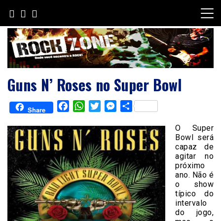
Skip
to
content
Guns N’ Roses no Super Bowl
Facebook
WhatsApp
Twitter
Messenger
Share
Share
O Super
Bowl será
capaz de
agitar no
próximo
ano. Não é
o show
típico do
intervalo
do jogo,