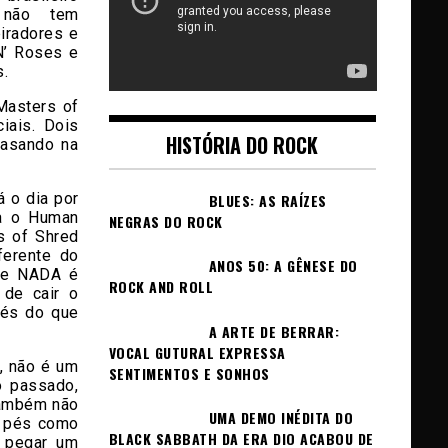
 não tem
iradores e
N’ Roses e
s.
Masters of
iais. Dois
HISTÓRIA DO ROCK
rasando na
á o dia por
BLUES: AS RAÍZES
ra o Human
NEGRAS DO ROCK
s of Shred
ferente do
ANOS 50: A GÊNESE DO
que NADA é
ROCK AND ROLL
 de cair o
pés do que
A ARTE DE BERRAR:
VOCAL GUTURAL EXPRESSA
, não é um
SENTIMENTOS E SONHOS
o passado,
também não
UMA DEMO INÉDITA DO
s pés como
BLACK SABBATH DA ERA DIO ACABOU DE
, pegar um