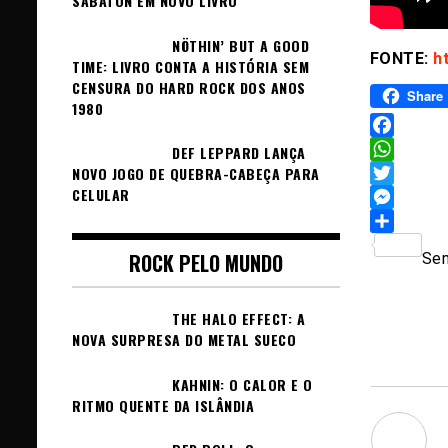
SABATON EM NOVO LIVRO
NÖTHIN’ BUT A GOOD
FONTE:
h
TIME: LIVRO CONTA A HISTÓRIA SEM
CENSURA DO HARD ROCK DOS ANOS
Share
1980
Facebook
DEF LEPPARD LANÇA
WhatsAp
NOVO JOGO DE QUEBRA-CABEÇA PARA
CELULAR
Twitter
Messeng
Sh
ROCK PELO MUNDO
Sem
THE HALO EFFECT: A
NOVA SURPRESA DO METAL SUECO
KAHNIN: O CALOR E O
RITMO QUENTE DA ISLÂNDIA