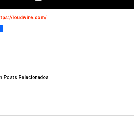
ttps://loudwire.com/
p
er
are
 Posts Relacionados