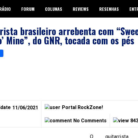
RÁDIO
FORUM
COLUNAS
REVIEWS
RESENHAS
ENT
rista brasileiro arrebenta com “Swe
o’ Mine”, do GNR, tocada com os pés
p
er
are
Portal RockZone!
11/06/2021
No Comments
843
O guitarrista b