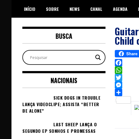
Skip
INÍCIO
SOBRE
NEWS
CANAL
AGENDA
to
content
Guitar
BUSCA
Child 
Share
Facebook
WhatsAp
NACIONAIS
Twitter
Messeng
SICK DOGS IN TROUBLE
Sh
LANÇA VIDEOCLIPE; ASSISTA “BETTER
BE ALONE”
LAST SHEEP LANÇA O
SEGUNDO EP SONHOS E PROMESSAS