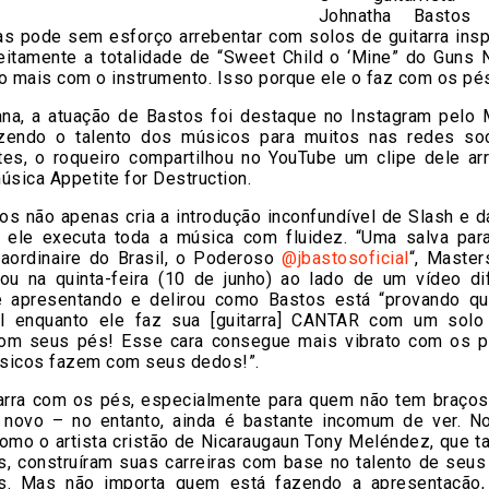
Johnatha Bastos
as pode sem esforço arrebentar com solos de guitarra insp
feitamente a totalidade de “Sweet Child o ‘Mine” do Guns 
o mais com o instrumento. Isso porque ele o faz com os pé
na, a atuação de Bastos foi destaque no Instagram pelo 
azendo o talento dos músicos para muitos nas redes soc
es, o roqueiro compartilhou no YouTube um clipe dele ar
úsica Appetite for Destruction.
os não apenas cria a introdução inconfundível de Slash e d
; ele executa toda a música com fluidez. “Uma salva pa
raordinaire do Brasil, o Poderoso
@jbastosoficial
“, Master
hou na quinta-feira (10 de junho) ao lado de um vídeo di
 apresentando e delirou como Bastos está “provando 
l enquanto ele faz sua [guitarra] CANTAR com um solo
om seus pés! Esse cara consegue mais vibrato com os 
sicos fazem com seus dedos!”.
tarra com os pés, especialmente para quem não tem braços
novo – no entanto, ainda é bastante incomum de ver. N
omo o artista cristão de Nicaraugaun Tony Meléndez, que 
s, construíram suas carreiras com base no talento de seu
tas. Mas não importa quem está fazendo a apresentação