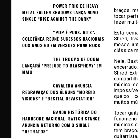
POWER TRIO DE HEAVY
braços, m
METAL FALLEN SHADOWS LANÇA NOVO
tocar per
SINGLE “RISE AGAINST THE DARK”
fazer muit
“POP É PUNK: 60’S”:
Esta sema
COLETÂNEA REÚNE SUCESSOS NACIONAIS
Shred, tr
meses ant
DOS ANOS 60 EM VERSÕES PUNK ROCK
clássica m
THE TROOPS OF DOOM
Nele, Bast
LANÇARÁ ‘PRELUDE TO BLASPHEMY’ EM
encerrado
MAIO
Shred Ext
compartil
músico se
CAVALERA ANUNCIA
impossíve
REGRAVAÇÃO DOS ÁLBUNS “MORBID
queixo… c
VISIONS” E “BESTIAL DEVASTATION”
muitos mú
BANDA HISTÓRICA DO
Tocar gui
HARDCORE NACIONAL, SWITCH STANCE
fenômeno 
músicos c
ANUNCIA RETORNO COM O SINGLE
tem braço
“RETRATOS”
guitarris