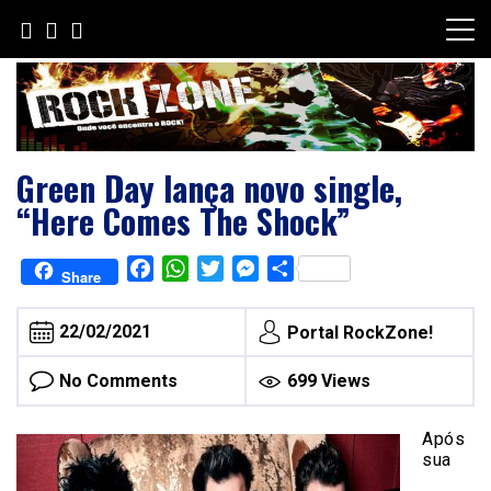
Skip
to
content
Green Day lança novo single,
“Here Comes The Shock”
Facebook
WhatsApp
Twitter
Messenger
Share
Share
22/02/2021
Portal RockZone!
No Comments
699 Views
Após
sua