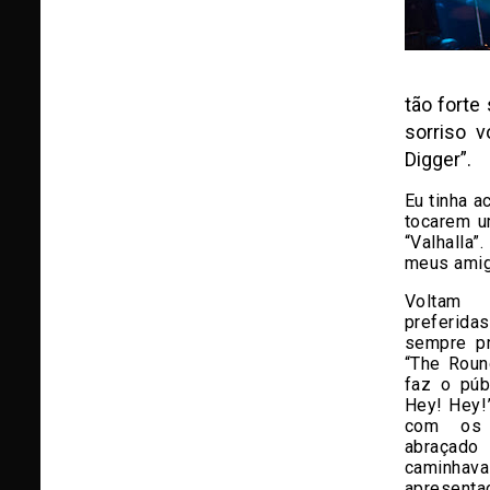
tão forte
sorriso v
Digger”.
Eu tinha 
tocarem u
“Valhalla”
meus amig
Voltam
preferid
sempre pr
“The Round
faz o públ
Hey! Hey!”
com os 
abraçad
caminhav
apresenta