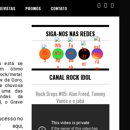
REVISTAS
PROMOS
CONTATO
SIGA-NOS NAS REDES
s está se
um ótimo
ock/metal.
CANAL ROCK IDOL
w da Doro,
te chuvosa
, uma das
Rock Drops #05: Alan Freed, Tommy
andas da
Vance e o jabá
l, o Grave
sucesso no
 aqui,