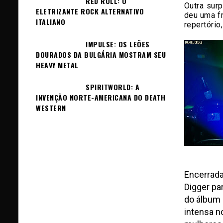
RED ROLL: O
Outra surp
ELETRIZANTE ROCK ALTERNATIVO
deu uma fr
ITALIANO
repertório
IMPULSE: OS LEÕES
DOURADOS DA BULGÁRIA MOSTRAM SEU
HEAVY METAL
SPIRITWORLD: A
INVENÇÃO NORTE-AMERICANA DO DEATH
WESTERN
Encerrad
Digger pa
do álbum 
intensa n