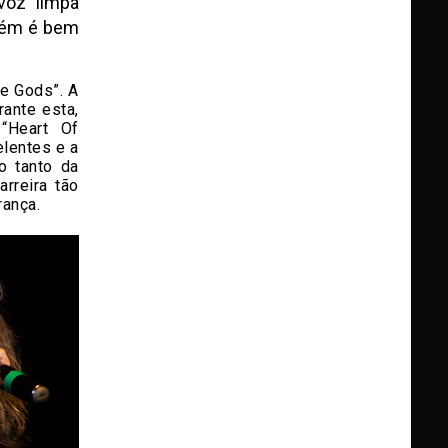
voz limpa
mbém é bem
he Gods”. A
rante esta,
“Heart Of
elentes e a
o tanto da
arreira tão
rança.