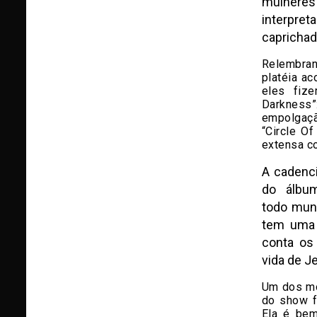
mulheres
interpret
caprichad
Relembrand
platéia ac
eles fiz
Darkness”:
empolgaçã
“Circle Of
extensa co
A cadenci
do álbu
todo mund
tem uma 
conta os
vida de J
Um dos m
do show fo
Ela é bem