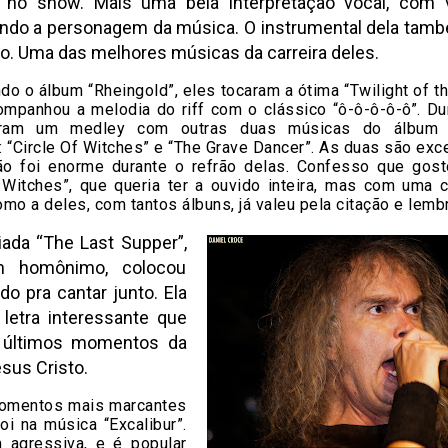
 no show. Mais uma bela interpretação vocal, com 
ando a personagem da música. O instrumental dela ta
o. Uma das melhores músicas da carreira deles.
o o álbum “Rheingold”, eles tocaram a ótima “Twilight of t
ompanhou a melodia do riff com o clássico “ô-ô-ô-ô-ô”. Du
eram um medley com outras duas músicas do álbum 
 “Circle Of Witches” e “The Grave Dancer”. As duas são exc
o foi enorme durante o refrão delas. Confesso que gost
 Witches”, que queria ter a ouvido inteira, mas com uma c
mo a deles, com tantos álbuns, já valeu pela citação e lemb
ada “The Last Supper”,
m homônimo, colocou
o pra cantar junto. Ela
letra interessante que
 últimos momentos da
esus Cristo.
omentos mais marcantes
i na música “Excalibur”.
 agressiva, e é popular