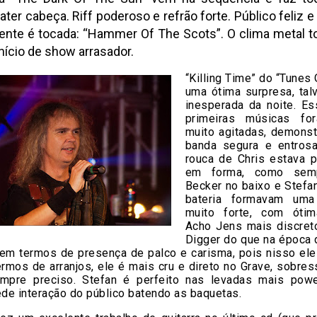
bater cabeça. Riff poderoso e refrão forte. Público feliz 
ente é tocada: “Hammer Of The Scots”. O clima metal 
Início de show arrasador.
“Killing Time” do “Tunes 
uma ótima surpresa, tal
inesperada da noite. Es
primeiras músicas fo
muito agitadas, demons
banda segura e entros
rouca de Chris estava 
em forma, como semp
Becker no baixo e Stefa
bateria formavam uma 
muito forte, com ótim
Acho Jens mais discret
Digger do que na época 
 em termos de presença de palco e carisma, pois nisso ele 
rmos de arranjos, ele é mais cru e direto no Grave, sobres
pre preciso. Stefan é perfeito nas levadas mais pow
de interação do público batendo as baquetas.