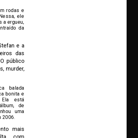
 em rodas e
 Nessa, ele
s a ergueu,
ntraído da
tefan e a
leiros das
O público
s, murder,
ca balada
ca bonita e
 Ela está
álbum, de
nhou uma
m 2006.
nto mais
lta com