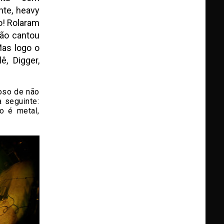
ente, heavy
o! Rolaram
não cantou
Mas logo o
ê, Digger,
oso de não
 seguinte:
so é metal,