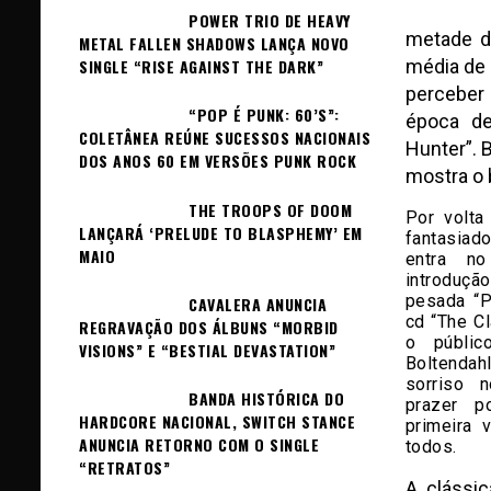
POWER TRIO DE HEAVY
metade d
METAL FALLEN SHADOWS LANÇA NOVO
SINGLE “RISE AGAINST THE DARK”
média de 
perceber
“POP É PUNK: 60’S”:
época de
COLETÂNEA REÚNE SUCESSOS NACIONAIS
Hunter”. 
DOS ANOS 60 EM VERSÕES PUNK ROCK
mostra o 
THE TROOPS OF DOOM
Por volta
LANÇARÁ ‘PRELUDE TO BLASPHEMY’ EM
fantasiad
MAIO
entra n
introduçã
pesada “P
CAVALERA ANUNCIA
cd “The Cl
REGRAVAÇÃO DOS ÁLBUNS “MORBID
o públic
VISIONS” E “BESTIAL DEVASTATION”
Boltenda
sorriso 
BANDA HISTÓRICA DO
prazer p
HARDCORE NACIONAL, SWITCH STANCE
primeira 
ANUNCIA RETORNO COM O SINGLE
todos.
“RETRATOS”
A clássi