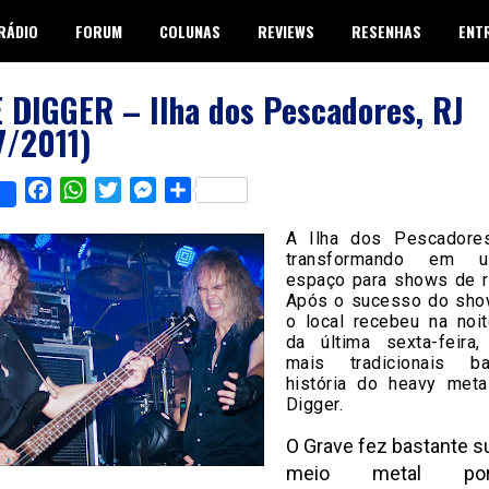
RÁDIO
FORUM
COLUNAS
REVIEWS
RESENHAS
ENT
 DIGGER – Ilha dos Pescadores, RJ
7/2011)
Facebook
WhatsApp
Twitter
Messenger
Share
A Ilha dos Pescadore
transformando em 
espaço para shows de r
Após o sucesso do sho
o local recebeu na noi
da última sexta-feira
mais tradicionais b
história do heavy meta
Digger.
O Grave fez bastante 
meio metal por