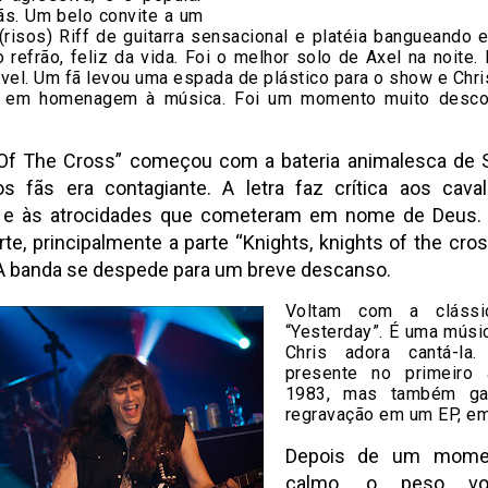
ãs. Um belo convite a um
 (risos) Riff de guitarra sensacional e platéia bangueando
 refrão, feliz da vida. Foi o melhor solo de Axel na noite.
vel. Um fã levou uma espada de plástico para o show e Chri
, em homenagem à música. Foi um momento muito desco
 Of The Cross” começou com a bateria animalesca de S
os fãs era contagiante. A letra faz crítica aos cava
 e às atrocidades que cometeram em nome de Deus. 
rte, principalmente a parte “Knights, knights of the cros
A banda se despede para um breve descanso.
Voltam com a clássi
“Yesterday”. É uma músi
Chris adora cantá-la.
presente no primeiro 
1983, mas também ga
regravação em um EP, e
Depois de um mome
calmo, o peso vo