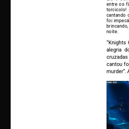
entre os f
torcicolo!
cantando o
foi impecá
brincando
noite.
“Knights
alegria d
cruzadas
cantou fo
murder”. 