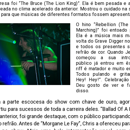
resa foi “The Bruce (The Lion King)”. Ela é bem pesada e 
eada no clima acelerado da anterior. Mostrou o cuidado na
, para que músicas de diferentes formatos fossem apresent
O hino “Rebellion (The
Marching)” foi entoado 
Ela é a música mais m
volta do Grave Digger n
e todos os presentes 
refrão de cor. Quando J
começou a sua intro
público já entrou em ê
riff é matador e muito 
Todos pulando e grita
Hey! Hey!”. Celebração
Deu gosto de ver e fa
disso.
a a parte escocesa do show com chave de ouro, agor
rtiu para sucessos de toda a carreira deles. “Ballad Of 
anterior, foi grande destaque, com o público participand
o refrão. Antes de “Morgane Le Fay”, Chris a ofereceu pa