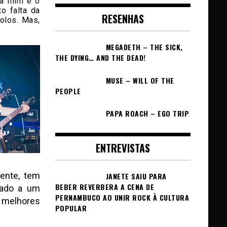
ra mim é o
o falta da
RESENHAS
olos. Mas,
MEGADETH – THE SICK,
THE DYING… AND THE DEAD!
MUSE – WILL OF THE
PEOPLE
PAPA ROACH – EGO TRIP
ENTREVISTAS
cente, tem
JANETE SAIU PARA
BEBER REVERBERA A CENA DE
liado a um
PERNAMBUCO AO UNIR ROCK À CULTURA
 melhores
POPULAR