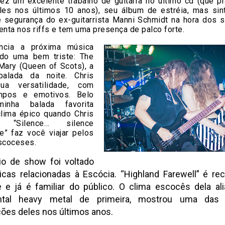
 fez um excelente trabalho de guitarra no último cd (que p
les nos últimos 10 anos), seu álbum de estréia, mas sint
e segurança do ex-guitarrista Manni Schmidt na hora dos s
enta nos riffs e tem uma presença de palco forte.
uncia a próxima música
do uma bem triste: The
Mary (Queen of Scots), a
balada da noite. Chris
ua versatilidade, com
impos e emotivos. Belo
 minha balada favorita
clima épico quando Chris
ia “Silence… silence
e” faz você viajar pelos
scoceses.
io de show foi voltado
cas relacionadas à Escócia. “Highland Farewell” é re
e e já é familiar do público. O clima escocês dela a
ntal heavy metal de primeira, mostrou uma das
es deles nos últimos anos.