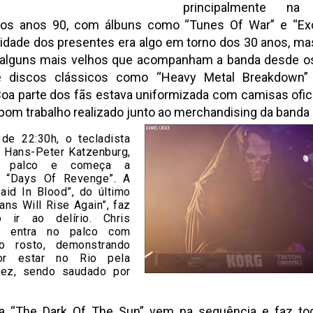
principalmente na
os anos 90, com álbuns como “Tunes Of War” e “Exca
idade dos presentes era algo em torno dos 30 anos, ma
 alguns mais velhos que acompanham a banda desde os
 discos clássicos como “Heavy Metal Breakdown”
Boa parte dos fãs estava uniformizada com camisas ofici
bom trabalho realizado junto ao merchandising da banda
 de 22:30h, o tecladista
o Hans-Peter Katzenburg,
o palco e começa a
o “Days Of Revenge”. A
aid In Blood”, do último
ans Will Rise Again”, faz
o ir ao delírio. Chris
hl entra no palco com
no rosto, demonstrando
or estar no Rio pela
vez, sendo saudado por
ca “The Dark Of The Sun” vem na sequência e faz t