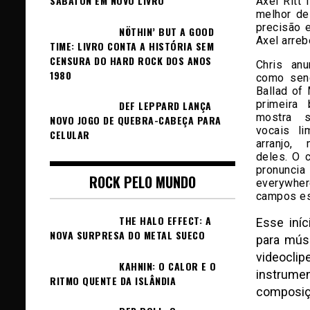
SABATON EM NOVO LIVRO
Axel Ritt
melhor de
precisão 
NÖTHIN’ BUT A GOOD
Axel arreb
TIME: LIVRO CONTA A HISTÓRIA SEM
CENSURA DO HARD ROCK DOS ANOS
Chris an
1980
como sen
Ballad of 
primeira 
DEF LEPPARD LANÇA
mostra s
NOVO JOGO DE QUEBRA-CABEÇA PARA
vocais l
CELULAR
arranjo,
deles. O 
pronunc
ROCK PELO MUNDO
everywher
campos e
THE HALO EFFECT: A
Esse iníc
NOVA SURPRESA DO METAL SUECO
para músi
videoclip
KAHNIN: O CALOR E O
instrume
RITMO QUENTE DA ISLÂNDIA
composiçõ