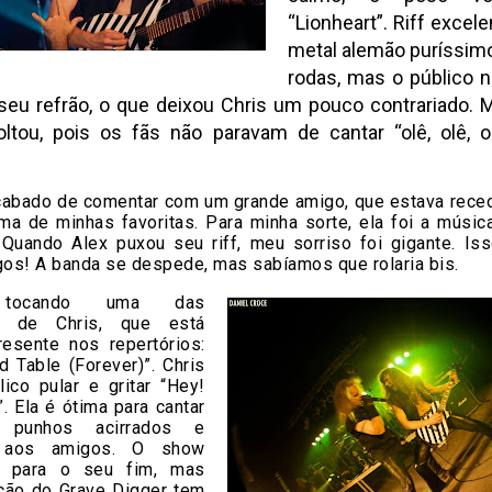
“Lionheart”. Riff excel
metal alemão puríssim
rodas, mas o público 
 seu refrão, o que deixou Chris um pouco contrariado. 
oltou, pois os fãs não paravam de cantar “olê, olê, ol
acabado de comentar com um grande amigo, que estava rece
ma de minhas favoritas. Para minha sorte, ela foi a música
. Quando Alex puxou seu riff, meu sorriso foi gigante. Is
os! A banda se despede, mas sabíamos que rolaria bis.
 tocando uma das
as de Chris, que está
esente nos repertórios:
 Table (Forever)”. Chris
ico pular e gritar “Hey!
. Ela é ótima para cantar
punhos acirrados e
o aos amigos. O show
a para o seu fim, mas
ção do Grave Digger tem