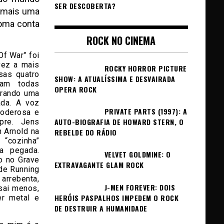
SER DESCOBERTA?
e mais uma
toma conta
ROCK NO CINEMA
Of War” foi
vez a mais
ROCKY HORROR PICTURE
sas quatro
SHOW: A ATUALÍSSIMA E DESVAIRADA
ram todas
OPERA ROCK
trando uma
ada. A voz
PRIVATE PARTS (1997): A
poderosa e
AUTO-BIOGRAFIA DE HOWARD STERN, O
re. Jens
n Arnold na
REBELDE DO RÁDIO
“cozinha”
a pegada.
VELVET GOLDMINE: O
o no Grave
EXTRAVAGANTE GLAM ROCK
de Running
arrebenta,
J-MEN FOREVER: DOIS
sai menos,
HERÓIS PASPALHOS IMPEDEM O ROCK
er metal e
DE DESTRUIR A HUMANIDADE