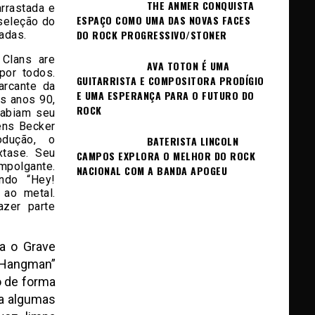
THE ANMER CONQUISTA
arrastada e
ESPAÇO COMO UMA DAS NOVAS FACES
 seleção do
DO ROCK PROGRESSIVO/STONER
adas.
 Clans are
AVA TOTON É UMA
por todos.
GUITARRISTA E COMPOSITORA PRODÍGIO
arcante da
E UMA ESPERANÇA PARA O FUTURO DO
os anos 90,
ROCK
sabiam seu
ens Becker
dução, o
BATERISTA LINCOLN
xtase. Seu
CAMPOS EXPLORA O MELHOR DO ROCK
empolgante.
NACIONAL COM A BANDA APOGEU
ndo “Hey!
 ao metal.
zer parte
a o Grave
A Hangman”
o de forma
ra algumas