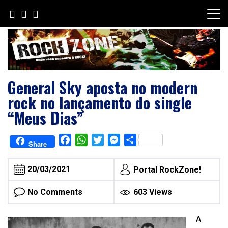
Skip
to
content
General Sky aposta no modern
rock no lançamento do single
“Meus Dias”
Facebook
WhatsApp
Twitter
Messenger
Share
Share
20/03/2021
Portal RockZone!
No Comments
603 Views
A