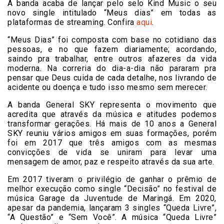
A banda acaba de lançar pelo selo Kind Music o seu
novo single intitulado “Meus dias” em todas as
plataformas de streaming. Confira
aqui
.
“Meus Dias” foi composta com base no cotidiano das
pessoas, e no que fazem diariamente; acordando,
saindo pra trabalhar, entre outros afazeres da vida
moderna. Na correria do dia-a-dia não pararam pra
pensar que Deus cuida de cada detalhe, nos livrando de
acidente ou doença e tudo isso mesmo sem merecer.
A banda General SKY representa o movimento que
acredita que através da música e atitudes podemos
transformar gerações. Há mais de 10 anos a General
SKY reuniu vários amigos em suas formações, porém
foi em 2017 que três amigos com as mesmas
convicções de vida se uniram para levar uma
mensagem de amor, paz e respeito através da sua arte.
Em 2017 tiveram o privilégio de ganhar o prêmio de
melhor execução como single “Decisão” no festival de
música Garage da Juventude de Maringá. Em 2020,
apesar da pandemia, lançaram 3 singles “Queda Livre”,
“A Questão” e “Sem Você”. A música “Queda Livre”