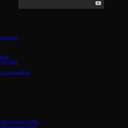
escoberta?
 Rock
e do rádio
uir a humanidade
ock à cultura popular
 Progressivo/Stoner