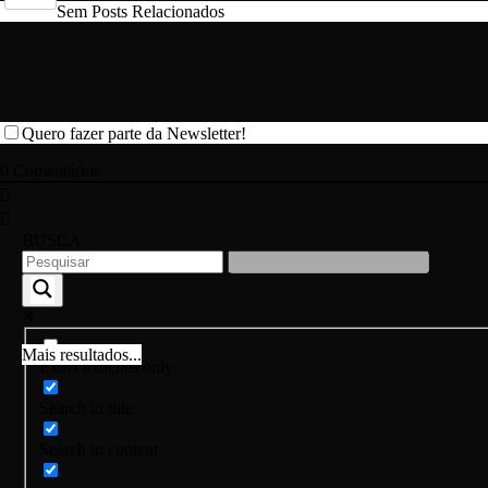
Sem Posts Relacionados
Quero fazer parte da Newsletter!
0
Comentários
BUSCA
Mais resultados...
Exact matches only
Search in title
Search in content