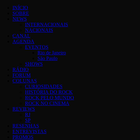
Skip
INÍCIO
to
SOBRE
content
NEWS
INTERNACIONAIS
NACIONAIS
CANAL
AGENDA
EVENTOS
Rio de Janeiro
São Paulo
SHOWS
RÁDIO
FORUM
COLUNAS
CURIOSIDADES
HISTÓRIA DO ROCK
ROCK PELO MUNDO
ROCK NO CINEMA
REVIEWS
RJ
SP
RESENHAS
ENTREVISTAS
PROMOS