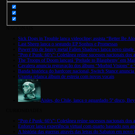
NACIONAIS
Sick Dogs in Trouble lança videoclipe; assista “Better Be Al
Last Sheep lança o segundo EP Sonhos e Promessas
Power trio de heavy metal Fallen Shadows lança novo single
“Pop é Punk: 60’s”: Coletânea reúne sucessos nacionais dos
The Troops of Doom lançará ‘Prelude to Blasphemy’ em Ma
Cavalera anuncia regravação dos álbuns “Morbid Visions” e 
Banda histórica do hardcore nacional, Switch Stance anuncia 
Urantia relança álbum de estreia com novos vocais
Aisles, do Chile, lança o aguardado 5º disco, B
CURIOSIDADES
“Pop é Punk: 60’s”: Coletânea reúne sucessos nacionais dos
Enforcer lança experiência virtual com quarto baseado nos a
A história das guerras através das letras do Sabaton em novo l