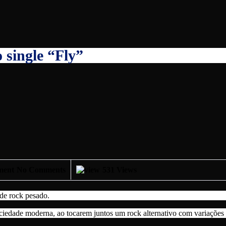
 single “Fly”
No Comments
531 Views
 de rock pesado.
ciedade moderna, ao tocarem juntos um rock alternativo com variações 