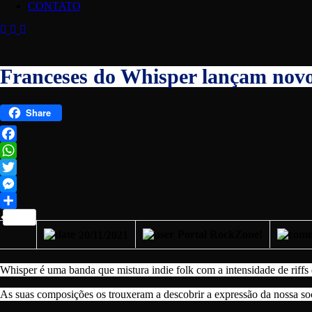
CONTATO
Franceses do Whisper lançam novo
Share
Facebook
WhatsApp
Twitter
Messenger
Share
Portal RockZone!
20/11/2021
Whisper é uma banda que mistura indie folk com a intensidade de riffs
As suas composições os trouxeram a descobrir a expressão da nossa so