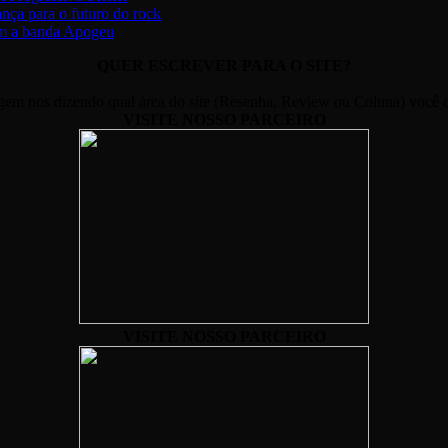
nça para o futuro do rock
om a banda Apogeu
QUER ESCREVER PARA O SITE?
m nos dizendo qual área do site (Resenha, Review ou Coluna) você de
VISITE NOSSO PARCEIRO
VISITE NOSSO PARCEIRO