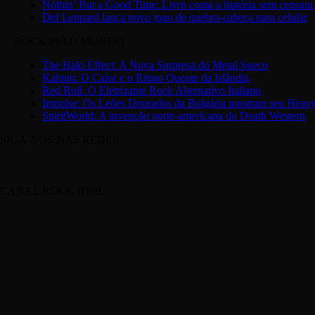
Nöthin’ But a Good Time: Livro conta a história sem censur
Def Leppard lança novo jogo de quebra-cabeça para celular
ROCK PELO MUNDO
The Halo Effect: A Nova Surpresa do Metal Sueco
Kahnin: O Calor e o Ritmo Quente da Islândia
Red Roll: O Eletrizante Rock Alternativo Italiano
Impulse: Os Leões Dourados da Bulgária mostram seu Heav
SpiritWorld: A invenção norte-americana do Death Western
SIGA-NOS NAS REDES
CANAL ROCK IDOL