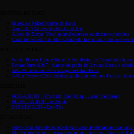
HISTÓRIA DO ROCK
Blues: As Raízes Negras do Rock
Anos 50: A Gênese do Rock and Roll
A Arte de Berrar: Vocal gutural expressa sentimentos e sonhos
Uma demo inédita do Black Sabbath da era Dio acabou de ser d
ROCK NO CINEMA
Rocky Horror Picture Show: A Atualíssima e Desvairada Opera
Private Parts (1997): A auto-biografia de Howard Stern, o rebeld
Velvet Goldmine: O Extravagante Glam Rock
J-Men Forever: Dois heróis paspalhos impedem o Rock de destr
RESENHAS
MEGADETH – The Sick, The Dying… And The Dead!
MUSE – Will Of The People
PAPA ROACH – Ego Trip
ENTREVISTAS
Janete Saiu Para Beber reverbera a cena de Pernambuco ao unir r
The Anmer conquista espaço como uma das novas faces do Rock