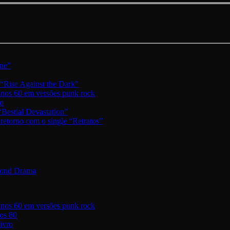
one”
 “Rise Against the Dark”
 anos 60 em versões punk rock
io
“Bestial Devastation”
retorno com o single “Retratos”
eyond Drama
 anos 60 em versões punk rock
nos 80
ivro