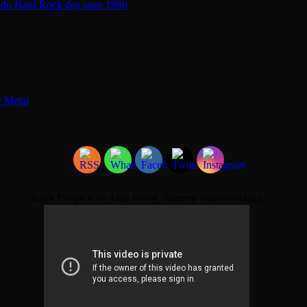
a do Hard Rock dos anos 1980
y Metal
Rock Drops #05: Alan Freed, Tommy Vance e o jabá