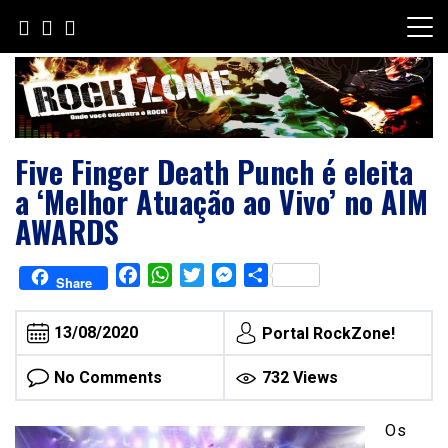
Skip
to
content
Five Finger Death Punch é eleita
a ‘Melhor Atuação ao Vivo’ no AIM
AWARDS
Facebook
WhatsApp
Twitter
Messenger
Share
Share
13/08/2020
Portal RockZone!
No Comments
732 Views
Os