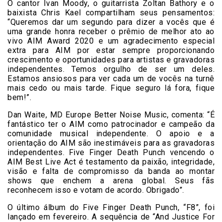
O cantor Ivan Moody, o guitarrista Zoltan Bathory e o
baixista Chris Kael compartilham seus pensamentos:
“Queremos dar um segundo para dizer a vocês que é
uma grande honra receber o prêmio de melhor ato ao
vivo AIM Award 2020 e um agradecimento especial
extra para AIM por estar sempre proporcionando
crescimento e oportunidades para artistas e gravadoras
independentes. Temos orgulho de ser um deles.
Estamos ansiosos para ver cada um de vocês na turnê
mais cedo ou mais tarde. Fique seguro lá fora, fique
bem!”.
Dan Waite, MD Europe Better Noise Music, comenta: “É
fantástico ter o AIM como patrocinador e campeão da
comunidade musical independente. O apoio e a
orientação do AIM são inestimáveis ​​para as gravadoras
independentes. Five Finger Death Punch vencendo o
AIM Best Live Act é testamento da paixão, integridade,
visão e falta de compromisso da banda ao montar
shows que enchem a arena global. Seus fãs
reconhecem isso e votam de acordo. Obrigado”.
O último álbum do Five Finger Death Punch, “F8”, foi
lançado em fevereiro. A sequência de “And Justice For