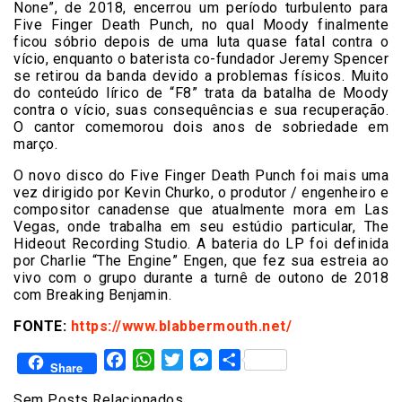
None”, de 2018, encerrou um período turbulento para
Five Finger Death Punch, no qual Moody finalmente
ficou sóbrio depois de uma luta quase fatal contra o
vício, enquanto o baterista co-fundador Jeremy Spencer
se retirou da banda devido a problemas físicos. Muito
do conteúdo lírico de “F8” trata da batalha de Moody
contra o vício, suas consequências e sua recuperação.
O cantor comemorou dois anos de sobriedade em
março.
O novo disco do Five Finger Death Punch foi mais uma
vez dirigido por Kevin Churko, o produtor / engenheiro e
compositor canadense que atualmente mora em Las
Vegas, onde trabalha em seu estúdio particular, The
Hideout Recording Studio. A bateria do LP foi definida
por Charlie “The Engine” Engen, que fez sua estreia ao
vivo com o grupo durante a turnê de outono de 2018
com Breaking Benjamin.
FONTE:
https://www.blabbermouth.net/
Facebook
WhatsApp
Twitter
Messenger
Share
Share
Sem Posts Relacionados