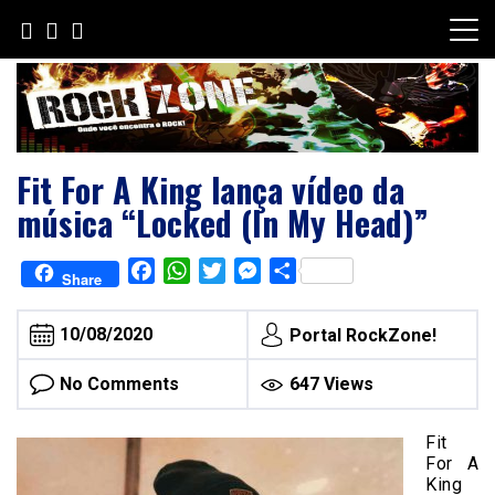
Skip
to
content
Fit For A King lança vídeo da
música “Locked (In My Head)”
Facebook
WhatsApp
Twitter
Messenger
Share
Share
10/08/2020
Portal RockZone!
No Comments
647 Views
Fit
For A
King