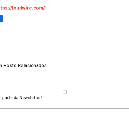
ttps://loudwire.com/
p
er
are
 Posts Relacionados
 parte da Newsletter!