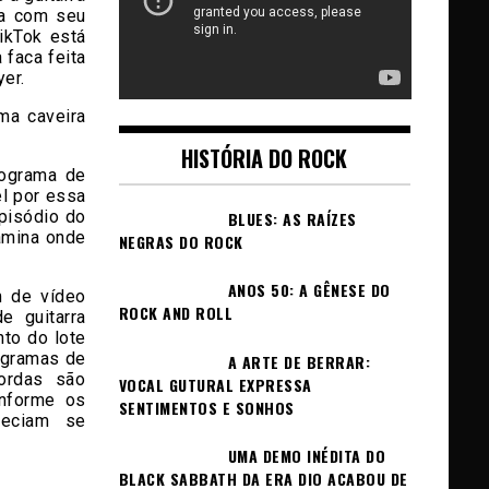
da com seu
ikTok está
 faca feita
er.
ma caveira
HISTÓRIA DO ROCK
rograma de
l por essa
episódio do
BLUES: AS RAÍZES
lâmina onde
NEGRAS DO ROCK
ANOS 50: A GÊNESE DO
m de vídeo
ROCK AND ROLL
e guitarra
to do lote
rogramas de
A ARTE DE BERRAR:
ordas são
VOCAL GUTURAL EXPRESSA
onforme os
SENTIMENTOS E SONHOS
reciam se
UMA DEMO INÉDITA DO
BLACK SABBATH DA ERA DIO ACABOU DE