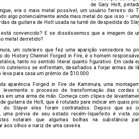
de Gary Holt, pinta
angue, era o mais metal possível, um usuário ferreiro do T
ndo algo potencialmente ainda mais metal do que isso – uma
das da guitarra de Holt usada na turnê de despedida do Slay
 está convencido? E se disséssemos que a imagem de u
o metal derretido?
mura, um cuteleiro que fez uma aparição vencedora no p
o do History Channel Forged in Fire, é o homem responsáve
tálica, tanto no sentido literal quanto figurativo. Em cada 
ro cuteleiros se enfrentam, desafiados a forjar armas de 
 leva para casa um prêmio de $10.000.
da aparência Forged in Fire de Kamimura, uma montage
 levemente o processo de transformação das cordas d
as em uma arma de mão. Começa com clipes de levantamen
de guitarra de Holt, que é rotulado para indicar em quais p
a do Slayer eles foram contratados. Depois que as c
s, uma prévia de seu estado recém-liquefeito é vista c
istas notaram que algumas bolhas na substância pa
 aos olhos e nariz de uma caveira.