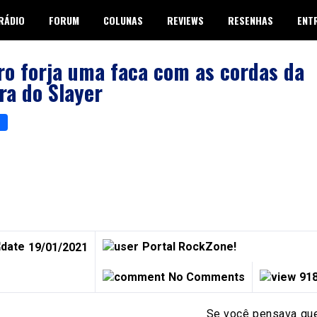
RÁDIO
FORUM
COLUNAS
REVIEWS
RESENHAS
ENT
ro forja uma faca com as cordas da
ra do Slayer
p
er
are
Portal RockZone!
19/01/2021
No Comments
918
Se você pensava que