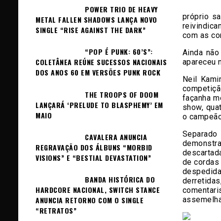
POWER TRIO DE HEAVY
próprio s
METAL FALLEN SHADOWS LANÇA NOVO
reivindica
SINGLE “RISE AGAINST THE DARK”
com as cor
“POP É PUNK: 60’S”:
Ainda não
COLETÂNEA REÚNE SUCESSOS NACIONAIS
apareceu n
DOS ANOS 60 EM VERSÕES PUNK ROCK
Neil Kami
competiçã
THE TROOPS OF DOOM
façanha me
LANÇARÁ ‘PRELUDE TO BLASPHEMY’ EM
show, quat
MAIO
o campeão
Separado 
CAVALERA ANUNCIA
demonstra
REGRAVAÇÃO DOS ÁLBUNS “MORBID
descartad
VISIONS” E “BESTIAL DEVASTATION”
de cordas 
despedid
BANDA HISTÓRICA DO
derretida
HARDCORE NACIONAL, SWITCH STANCE
comentar
assemelhar
ANUNCIA RETORNO COM O SINGLE
“RETRATOS”