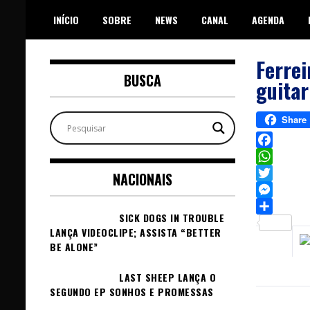
Skip
INÍCIO
SOBRE
NEWS
CANAL
AGENDA
to
content
Ferrei
BUSCA
guitar
Share
Facebook
WhatsAp
NACIONAIS
Twitter
Messeng
SICK DOGS IN TROUBLE
Sh
LANÇA VIDEOCLIPE; ASSISTA “BETTER
BE ALONE”
LAST SHEEP LANÇA O
SEGUNDO EP SONHOS E PROMESSAS