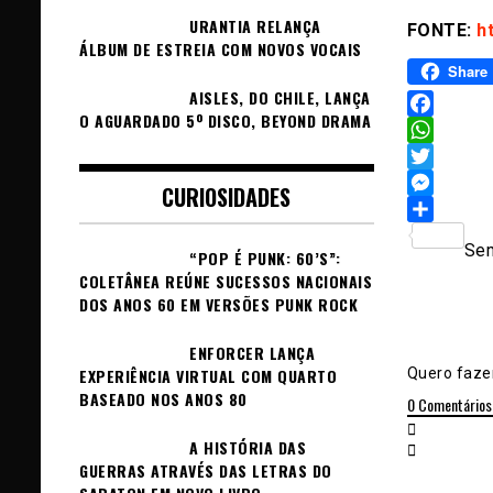
URANTIA RELANÇA
FONTE:
h
ÁLBUM DE ESTREIA COM NOVOS VOCAIS
Share
AISLES, DO CHILE, LANÇA
O AGUARDADO 5º DISCO, BEYOND DRAMA
Facebook
WhatsAp
Twitter
CURIOSIDADES
Messeng
Sh
Sem
“POP É PUNK: 60’S”:
COLETÂNEA REÚNE SUCESSOS NACIONAIS
DOS ANOS 60 EM VERSÕES PUNK ROCK
ENFORCER LANÇA
Quero fazer
EXPERIÊNCIA VIRTUAL COM QUARTO
BASEADO NOS ANOS 80
0
Comentários
A HISTÓRIA DAS
GUERRAS ATRAVÉS DAS LETRAS DO