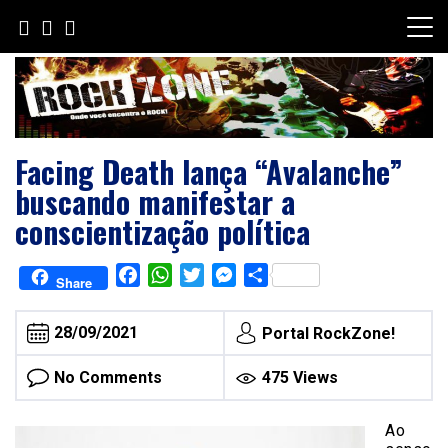
Skip
to
content
Facing Death lança “Avalanche”
buscando manifestar a
conscientização política
Facebook
WhatsApp
Twitter
Messenger
Share
Share
28/09/2021
Portal RockZone!
No Comments
475 Views
Ao