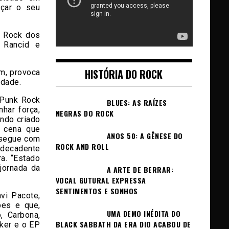
nçar o seu
k Rock dos
 Rancid e
HISTÓRIA DO ROCK
m, provoca
idade.
 Punk Rock
BLUES: AS RAÍZES
har força,
NEGRAS DO ROCK
ndo criado
a cena que
ANOS 50: A GÊNESE DO
 segue com
ROCK AND ROLL
 decadente
ra. “Estado
jornada da
A ARTE DE BERRAR:
VOCAL GUTURAL EXPRESSA
SENTIMENTOS E SONHOS
vi Pacote,
pes e que,
UMA DEMO INÉDITA DO
, Carbona,
BLACK SABBATH DA ERA DIO ACABOU DE
cker e o EP