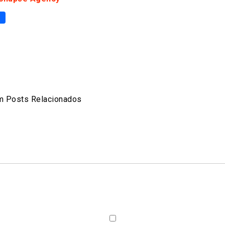
p
er
are
 Posts Relacionados