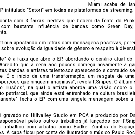
Miami acaba de la
 intitulado “Satori” em todas as plataformas de streaming.
 conta com 3 faixas inéditas que bebem da fonte do Pun
 com bastante influência de bandas como Green Day,
ts.
ntinua apostando em letras com mensagens positivas, poré
sobre evolução da igualdade de gênero e respeito à divers
te” é a faixa que abre o EP, abordando o cenário atual do
 “Acredito que a cena aos poucos começa novamente a gan
tas bandas e artistas talentosos aparecendo e conteúdo se
te. É o início de uma transformação, um resgate de um
oporções que ninguém imaginava”, revela F.Snipes. O álbum
de Ilusões”, na qual o artista aborda uma visão sobre o
 patriarcal, que ainda está entranhado na cultura brasilei
anente” fecha o EP com uma singela mensagem sobre a 
foi gravado no Hillvalley Studio em POA e produzido por Da
responsável pelos outros trabalhos já lançados por F.Sni
 trabalhou com artistas como Badke, Zumbis do Espaço
os. A capa ficou por conta do ilustrador e músico Paulo Ro