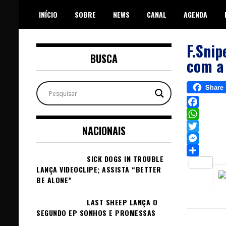
Skip
INÍCIO
SOBRE
NEWS
CANAL
AGENDA
to
content
F.Snip
BUSCA
com a
Share
Facebook
WhatsAp
NACIONAIS
Twitter
Messeng
SICK DOGS IN TROUBLE
Sh
LANÇA VIDEOCLIPE; ASSISTA “BETTER
BE ALONE”
LAST SHEEP LANÇA O
SEGUNDO EP SONHOS E PROMESSAS