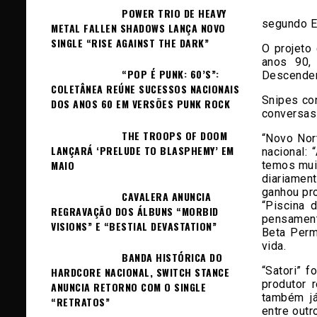
POWER TRIO DE HEAVY
segundo EP
METAL FALLEN SHADOWS LANÇA NOVO
SINGLE “RISE AGAINST THE DARK”
O projeto
anos 90,
“POP É PUNK: 60’S”:
Descenden
COLETÂNEA REÚNE SUCESSOS NACIONAIS
Snipes co
DOS ANOS 60 EM VERSÕES PUNK ROCK
conversas 
THE TROOPS OF DOOM
“Novo Nor
LANÇARÁ ‘PRELUDE TO BLASPHEMY’ EM
nacional:
MAIO
temos mui
diariamen
ganhou pr
CAVALERA ANUNCIA
“Piscina 
REGRAVAÇÃO DOS ÁLBUNS “MORBID
pensamento
VISIONS” E “BESTIAL DEVASTATION”
Beta Perm
vida.
BANDA HISTÓRICA DO
“Satori” 
HARDCORE NACIONAL, SWITCH STANCE
produtor 
ANUNCIA RETORNO COM O SINGLE
também já
“RETRATOS”
entre outr