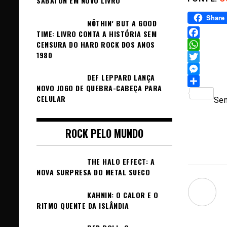
SABATON EM NOVO LIVRO
Share
NÖTHIN’ BUT A GOOD
TIME: LIVRO CONTA A HISTÓRIA SEM
Facebook
CENSURA DO HARD ROCK DOS ANOS
1980
WhatsAp
Twitter
DEF LEPPARD LANÇA
Messeng
NOVO JOGO DE QUEBRA-CABEÇA PARA
Sh
CELULAR
Sem
ROCK PELO MUNDO
THE HALO EFFECT: A
NOVA SURPRESA DO METAL SUECO
KAHNIN: O CALOR E O
RITMO QUENTE DA ISLÂNDIA