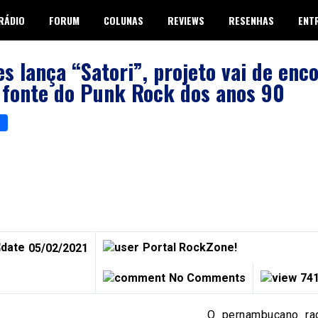
RÁDIO
FORUM
COLUNAS
REVIEWS
RESENHAS
ENT
es lança “Satori”, projeto vai de enc
 fonte do Punk Rock dos anos 90
p
er
are
Portal RockZone!
05/02/2021
No Comments
741
O pernambucano ra