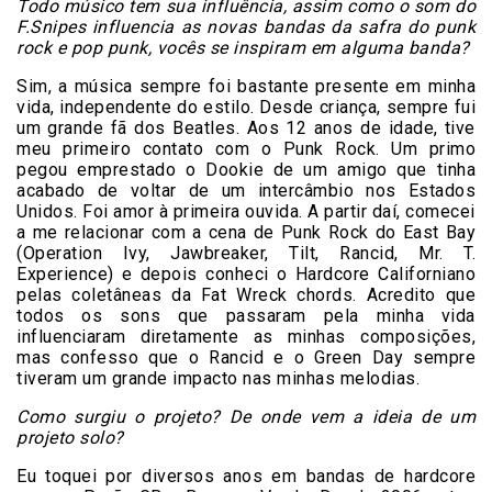
Todo músico tem sua influência, assim como o som do
F.Snipes influencia as novas bandas da safra do punk
rock e pop punk, vocês se inspiram em alguma banda?
Sim, a música sempre foi bastante presente em minha
vida, independente do estilo. Desde criança, sempre fui
um grande fã dos Beatles. Aos 12 anos de idade, tive
meu primeiro contato com o Punk Rock. Um primo
pegou emprestado o Dookie de um amigo que tinha
acabado de voltar de um intercâmbio nos Estados
Unidos. Foi amor à primeira ouvida. A partir daí, comecei
a me relacionar com a cena de Punk Rock do East Bay
(Operation Ivy, Jawbreaker, Tilt, Rancid, Mr. T.
Experience) e depois conheci o Hardcore Californiano
pelas coletâneas da Fat Wreck chords. Acredito que
todos os sons que passaram pela minha vida
influenciaram diretamente as minhas composições,
mas confesso que o Rancid e o Green Day sempre
tiveram um grande impacto nas minhas melodias.
Como surgiu o projeto? De onde vem a ideia de um
projeto solo?
Eu toquei por diversos anos em bandas de hardcore