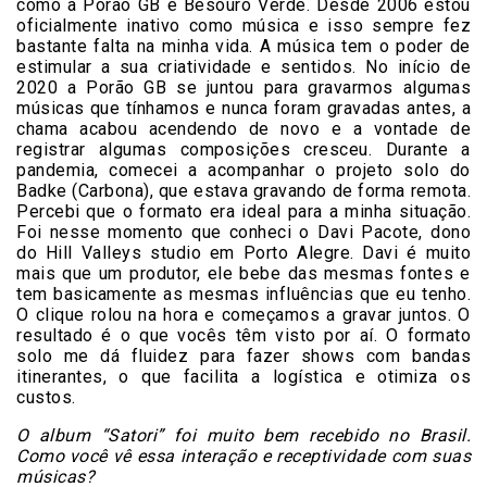
como a Porão GB e Besouro Verde. Desde 2006 estou
oficialmente inativo como música e isso sempre fez
bastante falta na minha vida. A música tem o poder de
estimular a sua criatividade e sentidos. No início de
2020 a Porão GB se juntou para gravarmos algumas
músicas que tínhamos e nunca foram gravadas antes, a
chama acabou acendendo de novo e a vontade de
registrar algumas composições cresceu. Durante a
pandemia, comecei a acompanhar o projeto solo do
Badke (Carbona), que estava gravando de forma remota.
Percebi que o formato era ideal para a minha situação.
Foi nesse momento que conheci o Davi Pacote, dono
do Hill Valleys studio em Porto Alegre. Davi é muito
mais que um produtor, ele bebe das mesmas fontes e
tem basicamente as mesmas influências que eu tenho.
O clique rolou na hora e começamos a gravar juntos. O
resultado é o que vocês têm visto por aí. O formato
solo me dá fluidez para fazer shows com bandas
itinerantes, o que facilita a logística e otimiza os
custos.
O album “Satori” foi muito bem recebido no Brasil.
Como você vê essa interação e receptividade com suas
músicas?