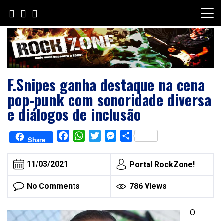
Skip
to
content
F.Snipes ganha destaque na cena
pop-punk com sonoridade diversa
e diálogos de inclusão
Facebook
WhatsApp
Twitter
Messenger
Share
Share
11/03/2021
Portal RockZone!
No Comments
786 Views
O