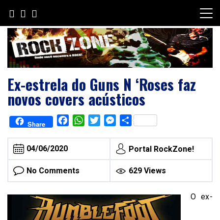
Skip
to
content
Ex-estrela do Guns N ‘Roses faz
novos covers acústicos
Facebook
WhatsApp
Twitter
Messenger
Share
Share
04/06/2020
Portal RockZone!
No Comments
629 Views
O ex-