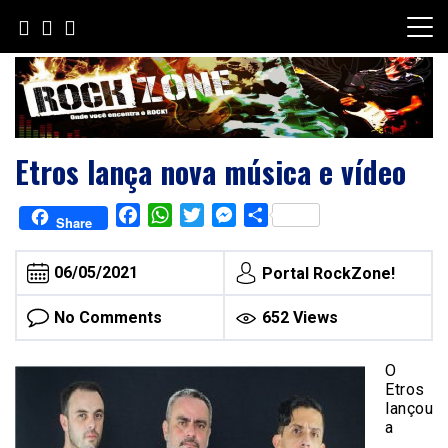
Skip
to
content
Etros lança nova música e vídeo
Facebook
WhatsApp
Twitter
Messenger
Share
Share
06/05/2021
Portal RockZone!
No Comments
652 Views
O
Etros
lançou
a