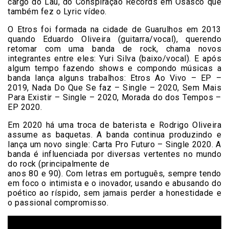
cargo do Lau, do Conspiração Records em Osasco que
também fez o Lyric vídeo.
O Etros foi formada na cidade de Guarulhos em 2013
quando Eduardo Oliveira (guitarra/vocal), querendo
retomar com uma banda de rock, chama novos
integrantes entre eles: Yuri Silva (baixo/vocal). E após
algum tempo fazendo shows e compondo músicas a
banda lança alguns trabalhos: Etros Ao Vivo – EP –
2019, Nada Do Que Se faz – Single – 2020, Sem Mais
Para Existir – Single – 2020, Morada do dos Tempos –
EP 2020.
Em 2020 há uma troca de baterista e Rodrigo Oliveira
assume as baquetas. A banda continua produzindo e
lança um novo single: Carta Pro Futuro – Single 2020. A
banda é influenciada por diversas vertentes no mundo
do rock (principalmente de
anos 80 e 90). Com letras em português, sempre tendo
em foco o intimista e o inovador, usando e abusando do
poético ao ríspido, sem jamais perder a honestidade e
o passional compromisso.