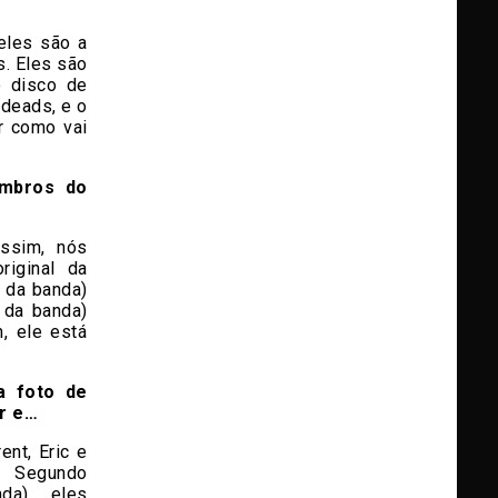
eles são a
s. Eles são
o disco de
deads, e o
r como vai
embros do
Assim, nós
riginal da
l da banda)
l da banda)
, ele está
a foto de
r e…
ent, Eric e
, Segundo
da), eles