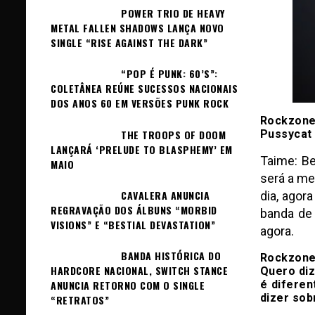
POWER TRIO DE HEAVY
METAL FALLEN SHADOWS LANÇA NOVO
SINGLE “RISE AGAINST THE DARK”
“POP É PUNK: 60’S”:
COLETÂNEA REÚNE SUCESSOS NACIONAIS
DOS ANOS 60 EM VERSÕES PUNK ROCK
Rockzone
THE TROOPS OF DOOM
Pussycat 
LANÇARÁ ‘PRELUDE TO BLASPHEMY’ EM
Taime:
Be
MAIO
será a me
CAVALERA ANUNCIA
dia, agor
REGRAVAÇÃO DOS ÁLBUNS “MORBID
banda de 
VISIONS” E “BESTIAL DEVASTATION”
agora.
BANDA HISTÓRICA DO
Rockzone:
HARDCORE NACIONAL, SWITCH STANCE
Quero diz
é diferen
ANUNCIA RETORNO COM O SINGLE
dizer sob
“RETRATOS”