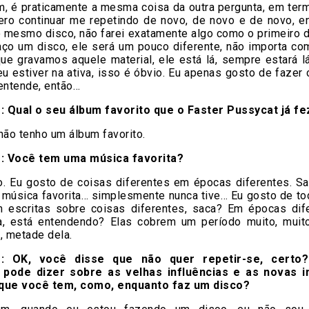
, é praticamente a mesma coisa da outra pergunta, em ter
ero continuar me repetindo de novo, de novo e de novo, e
o mesmo disco, não farei exatamente algo como o primeiro 
aço um disco, ele será um pouco diferente, não importa co
e gravamos aquele material, ele está lá, sempre estará lá
u estiver na ativa, isso é óbvio. Eu apenas gosto de fazer
entende, então…
 Qual o seu álbum favorito que o Faster Pussycat já fe
não tenho um álbum favorito.
: Você tem uma música favorita?
o. Eu gosto de coisas diferentes em épocas diferentes. Sa
 música favorita… simplesmente nunca tive… Eu gosto de tod
m escritas sobre coisas diferentes, saca? Em épocas dif
a, está entendendo? Elas cobrem um período muito, muit
, metade dela.
: OK, você disse que não quer repetir-se, certo
pode dizer sobre as velhas influências e as novas i
 que você tem, como, enquanto faz um disco?