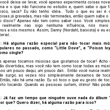
e você deixa-se levar, você apenas experimenta coisas nova
ona e o que não funciona no estúdio e, quem sabe o que 
isco, saca? Eu não tenho idéia… Tudo o que eu sei é
oisas já gravadas, mas não terminadas, então quem sabe o 
o disco? Apenas não tem como saber isso. Você simple
 realmente nao sigo nenhuma influência, nós mei
amos a nós mesmos. Assim, Danny (Nordahl, baixista) e eu 
erial…
: Há alguma razão especial para não tocar mais mú
ulares no passado, como “Little Dove”, e “Poison Ivy
omo single?
 apenas tocamos músicas que gostamos de tocar! Acho
ão divertidas, mas você não tem como tocar todas as músi
os um pouco daqui, um pouco dali… Então você nunca real
e surgir, as vezes nós simplesmente deixamos de toc
Então, não há uma razão. Eu só toco o que eu gosto de toca
irto tocando. Quando as pessoas curtem, ótimo! Não pod
: Já faz um tempo que ninguém ouve nada do álbum 
Por que? Quero dizer, há alguma razão para isso?