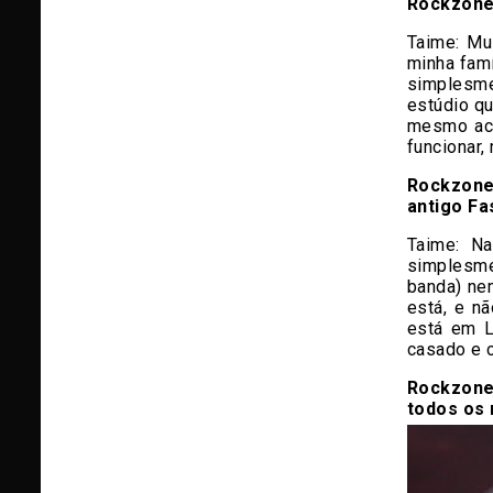
Rockzone
Taime:
Mui
minha famí
simplesme
estúdio q
mesmo aco
funcionar,
Rockzone
antigo F
Taime: Na
simplesme
banda) nem
está, e nã
está em L
casado e c
Rockzone
todos os 