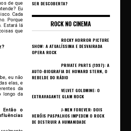
mos de que
SER DESCOBERTA?
ntende? Eu
disco. Cada
mo. Porque
ROCK NO CINEMA
. Estará lá
 coisas que
ROCKY HORROR PICTURE
SHOW: A ATUALÍSSIMA E DESVAIRADA
z?
OPERA ROCK
PRIVATE PARTS (1997): A
AUTO-BIOGRAFIA DE HOWARD STERN, O
REBELDE DO RÁDIO
be, eu não
as elas, e
erentes da
VELVET GOLDMINE: O
o longo da
EXTRAVAGANTE GLAM ROCK
J-MEN FOREVER: DOIS
? Então o
HERÓIS PASPALHOS IMPEDEM O ROCK
nfluências
DE DESTRUIR A HUMANIDADE