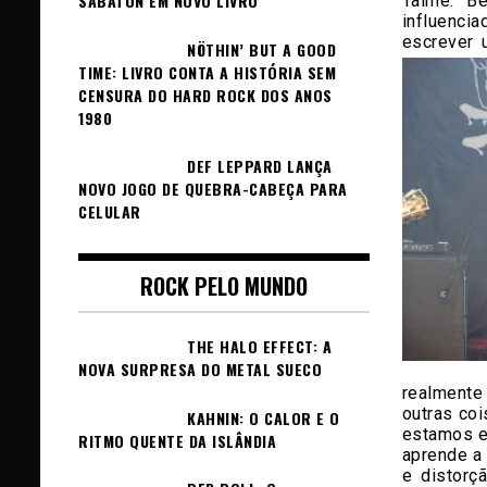
SABATON EM NOVO LIVRO
Taime: B
influenci
escrever 
NÖTHIN’ BUT A GOOD
TIME: LIVRO CONTA A HISTÓRIA SEM
CENSURA DO HARD ROCK DOS ANOS
1980
DEF LEPPARD LANÇA
NOVO JOGO DE QUEBRA-CABEÇA PARA
CELULAR
ROCK PELO MUNDO
THE HALO EFFECT: A
NOVA SURPRESA DO METAL SUECO
realmente
outras co
KAHNIN: O CALOR E O
estamos e
RITMO QUENTE DA ISLÂNDIA
aprende a 
e distorç