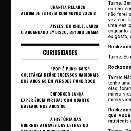
Taime:
Bem
URANTIA RELANÇA
eu nao qu
ÁLBUM DE ESTREIA COM NOVOS VOCAIS
não farei 
vez que f
uma vez qu
AISLES, DO CHILE, LANÇA
enquanto e
O AGUARDADO 5º DISCO, BEYOND DRAMA
eu gosto, 
Rockzone:
CURIOSIDADES
Taime:
Eu 
Rockzone
“POP É PUNK: 60’S”:
COLETÂNEA REÚNE SUCESSOS NACIONAIS
Taime: Nã
DOS ANOS 60 EM VERSÕES PUNK ROCK
tenho uma
elas fora
ENFORCER LANÇA
minha vid
minha vida
EXPERIÊNCIA VIRTUAL COM QUARTO
BASEADO NOS ANOS 80
Rockzone
que você 
A HISTÓRIA DAS
musicais
GUERRAS ATRAVÉS DAS LETRAS DO