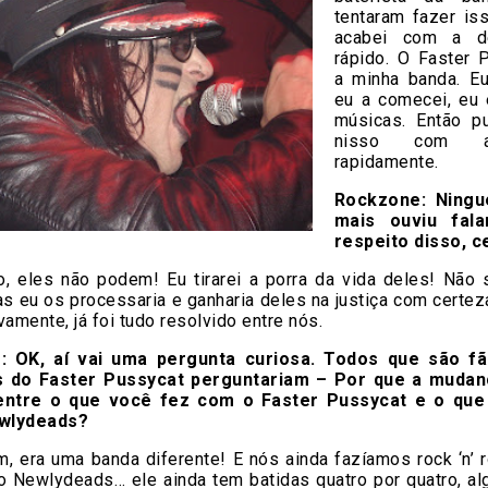
tentaram fazer is
acabei com a d
rápido. O Faster 
a minha banda. Eu
eu a comecei, eu 
músicas. Então p
nisso com ad
rapidamente.
Rockzone: Ning
mais ouviu fal
respeito disso, 
o, eles não podem! Eu tirarei a porra da vida deles! Não 
as eu os processaria e ganharia deles na justiça com certez
vamente, já foi tudo resolvido entre nós.
: OK, aí vai uma pergunta curiosa. Todos que são fã
s do Faster Pussycat perguntariam – Por que a mudanç
 entre o que você fez com o Faster Pussycat e o que
wlydeads?
, era uma banda diferente! E nós ainda fazíamos rock ‘n’ r
do Newlydeads… ele ainda tem batidas quatro por quatro, al