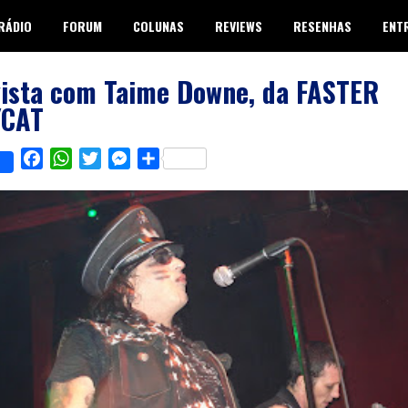
RÁDIO
FORUM
COLUNAS
REVIEWS
RESENHAS
ENT
vista com Taime Downe, da FASTER
YCAT
Facebook
WhatsApp
Twitter
Messenger
Share