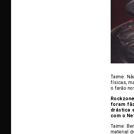
Taime: Nã
físicas, m
o farão no
Rockzone
foram fã
drástica
com o Ne
Taime: Bem
material 