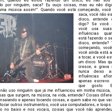
em, quando eu estou fazendo um disco, eu não sou 
ado por ninguém, saca? Eu ouço coisas, mas eu não dig
uma música assim!”. Quando você está começando, você
saca, você não
es
disco, entende
digo? Se você 
você usa suas
influências qu
está fazendo o se
disco, entende?
começando, você
você ainda está 
a tocar, e você e
um disco. Mas q
cresce, e grava 
nunca deixo a
influências afl
apenas escrevo 
que gosto. 
 não uso ninguém que já me influenciou em minha música,
isas que surgem, na música, na vida, entende? Coisas difer
nsaiando e apenas tocando coisas, e quem sabe no que vai
tocar outros instrumentos, você usa computadores, e loops 
ão no baixo e nos vocais, coisas que você não aprende