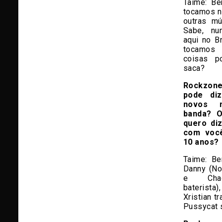
Taime:
Bem
tocamos n
outras m
Sabe, nu
aqui no Br
tocamos
coisas p
saca?
Rockzone
pode di
novos 
banda? O
quero di
com você
10 anos?
Taime: Be
Danny (Nor
e Chad
baterista)
Xristian 
Pussycat s