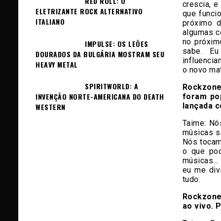
RED ROLL: O
crescia, 
ELETRIZANTE ROCK ALTERNATIVO
que funci
ITALIANO
próximo d
algumas c
no próxim
IMPULSE: OS LEÕES
sabe. Eu
DOURADOS DA BULGÁRIA MOSTRAM SEU
influenci
HEAVY METAL
o novo mat
SPIRITWORLD: A
Rockzone
INVENÇÃO NORTE-AMERICANA DO DEATH
foram pop
lançada c
WESTERN
Taime:
Nós
músicas s
Nós tocam
o que pod
músicas… 
eu me div
tudo.
Rockzone
ao vivo. 