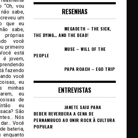
realmente
o “Oh, vou
RESENHAS
 não sabe,
creveu um
 o que eu
MEGADETH – THE SICK,
não sabe,
THE DYING… AND THE DEAD!
 próprias
ando você
u primeiro
MUSE – WILL OF THE
 Você está
PEOPLE
 é jovem,
aprendendo
PAPA ROACH – EGO TRIP
stá fazendo
uando você
coisas, eu
s minhas
ENTREVISTAS
orarem, eu
coisas de
Então eu
JANETE SAIU PARA
 saca? São
BEBER REVERBERA A CENA DE
entes… Nós
PERNAMBUCO AO UNIR ROCK À CULTURA
 dar… Você
POPULAR
de bateria,
u enquanto