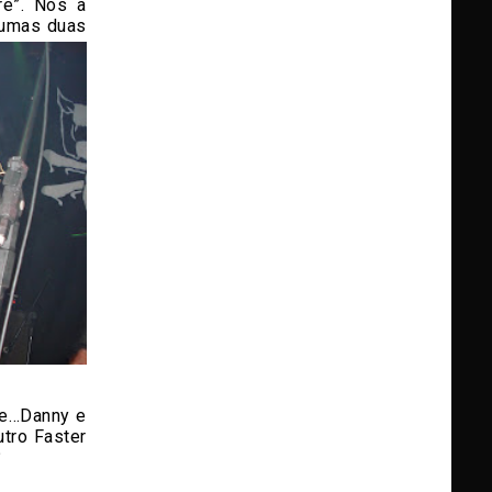
e”. Nós a
 umas duas
sde…Danny e
tro Faster
?