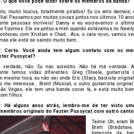
: O que você pode dizer sobre os membros da banda?
to, muito loucos, totalmente pirados! Eu os amo demais, 
lia! Passamos por muitas coisas juntos nos últimos 10 ano
nte pessoas incríveis! Danny e eu escrevemos o ultim
ue fizemos. Ele se juntou a mim quando estávamos no Newly
nteceu com Xristian e Chad… Ace, o cara novo, vamos ve
 mas ele está se saindo muito bem…
: Certo. Você ainda tem algum contato com os m
aster Pussycat?
 verdade, não. Eu nao acredito. Não há má vontade. 
nte temos vidas diferentes. Greg (Steele, guitarrista o
 mesmo toca, eu não sei onde Eric (Stacy, baixista origina
o me interessa… Brent (Muscat, o outro guitarrista origina
ãs Vegas, ele tem uma banda cover lá, e está muito bem
om filhos.
: Há alguns anos atrás, lembro-me de ter visto um
membros originais do Faster Pussycat com outro canto
Taime:
Oh, eram Br
Brett (Bradshaw
baterista da ban