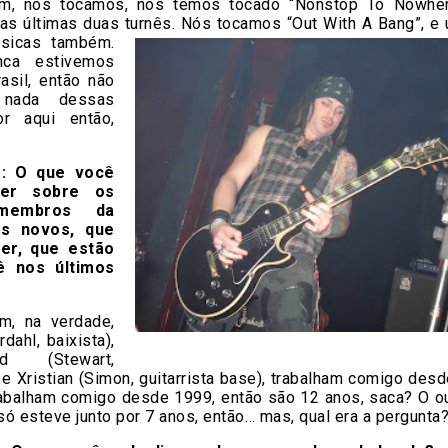
, nós tocamos, nós temos tocado “Nonstop To Nowher
as últimas duas turnês. Nós tocamos
“Out With A Bang”, e
úsicas também.
nca estivemos
asil, então não
 nada dessas
or aqui então,
: O que você
zer sobre os
membros da
s novos, que
zer, que estão
 nos últimos
m, na verdade,
dahl, baixista),
 (Stewart,
, e Xristian (Simon, guitarrista base), trabalham comigo de
trabalham comigo desde 1999, então são 12 anos, saca? O ou
ó esteve junto por 7 anos, então… mas, qual era a pergunta