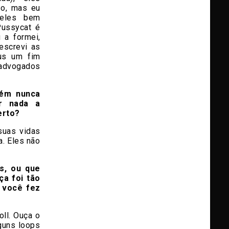
so, mas eu
eles bem
Pussycat é
 a formei,
escrevi as
us um fim
vogados
uém nunca
ar nada a
certo?
suas vidas
a. Eles não
s, ou que
a foi tão
 você fez
oll. Ouça o
guns loops