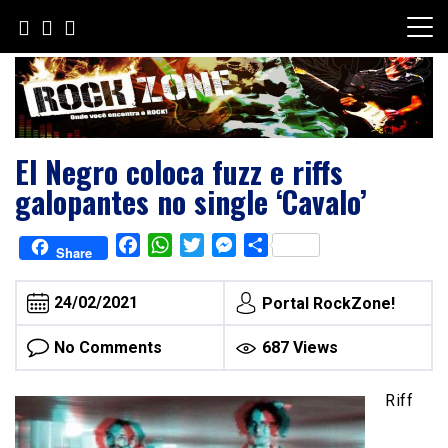
Skip
to
content
El Negro coloca fuzz e riffs
galopantes no single ‘Cavalo’
Facebook
WhatsApp
Twitter
Messenger
Share
Share
24/02/2021
Portal RockZone!
No Comments
687 Views
Riff