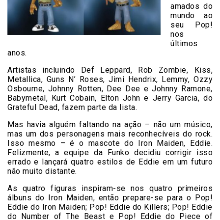
amados do
mundo ao
seu Pop!
nos
últimos
anos.
Artistas incluindo Def Leppard, Rob Zombie, Kiss,
Metallica, Guns N’ Roses, Jimi Hendrix, Lemmy, Ozzy
Osbourne, Johnny Rotten, Dee Dee e Johnny Ramone,
Babymetal, Kurt Cobain, Elton John e Jerry Garcia, do
Grateful Dead, fazem parte da lista.
Mas havia alguém faltando na ação – não um músico,
mas um dos personagens mais reconhecíveis do rock.
Isso mesmo – é o mascote do Iron Maiden, Eddie.
Felizmente, a equipe da Funko decidiu corrigir isso
errado e lançará quatro estilos de Eddie em um futuro
não muito distante.
As quatro figuras inspiram-se nos quatro primeiros
álbuns do Iron Maiden, então prepare-se para o Pop!
Eddie do Iron Maiden; Pop! Eddie do Killers; Pop! Eddie
do Number of The Beast e Pop! Eddie do Piece of