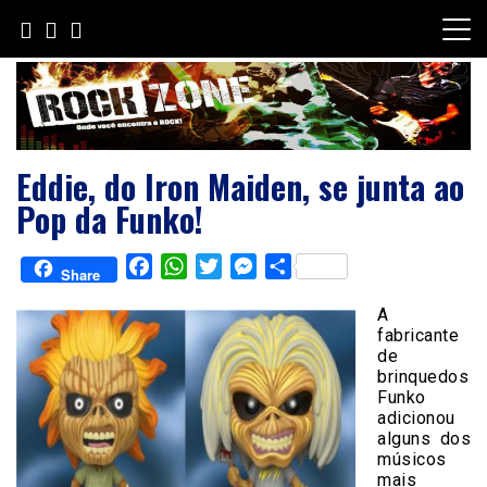
Skip
to
content
Eddie, do Iron Maiden, se junta ao
Pop da Funko!
Facebook
WhatsApp
Twitter
Messenger
Share
Share
A
fabricante
de
brinquedos
Funko
adicionou
alguns dos
músicos
mais