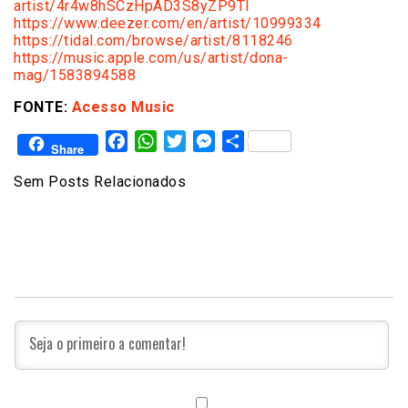
artist/4r4w8hSCzHpAD3S8yZP9TI
https://www.deezer.com/en/
artist/10999334
https://tidal.com/browse/
artist/8118246
https://music.apple.com/us/
artist/dona-
mag/1583894588
FONTE:
Acesso Music
Facebook
WhatsApp
Twitter
Messenger
Share
Share
Sem Posts Relacionados