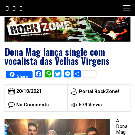
Skip
to
content
Dona Mag lança single com
vocalista das Velhas Virgens
Facebook
WhatsApp
Twitter
Messenger
Share
Share
20/10/2021
Portal RockZone!
No Comments
579 Views
A
Dona
Mag