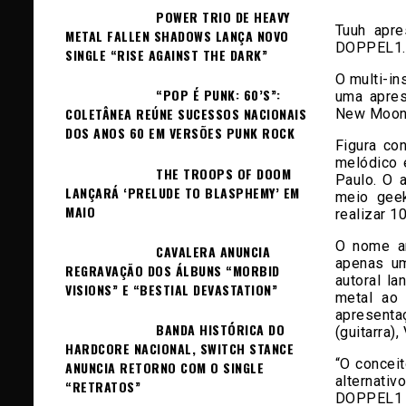
POWER TRIO DE HEAVY
Tuuh apre
METAL FALLEN SHADOWS LANÇA NOVO
DOPPEL1.
SINGLE “RISE AGAINST THE DARK”
O multi-in
“POP É PUNK: 60’S”:
uma apres
COLETÂNEA REÚNE SUCESSOS NACIONAIS
New Moon, 
DOS ANOS 60 EM VERSÕES PUNK ROCK
Figura co
melódico 
THE TROOPS OF DOOM
Paulo. O 
LANÇARÁ ‘PRELUDE TO BLASPHEMY’ EM
meio gee
MAIO
realizar 1
O nome ar
CAVALERA ANUNCIA
apenas u
REGRAVAÇÃO DOS ÁLBUNS “MORBID
autoral l
VISIONS” E “BESTIAL DEVASTATION”
metal ao 
apresenta
BANDA HISTÓRICA DO
(guitarra),
HARDCORE NACIONAL, SWITCH STANCE
“O concei
ANUNCIA RETORNO COM O SINGLE
alternat
“RETRATOS”
DOPPEL1 s