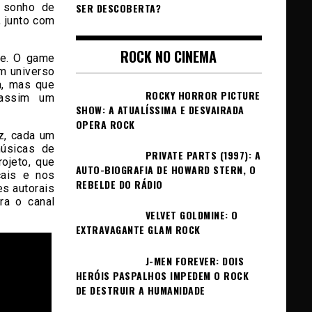
m sonho de
SER DESCOBERTA?
, junto com
ROCK NO CINEMA
me. O game
um universo
a, mas que
ROCKY HORROR PICTURE
 assim um
SHOW: A ATUALÍSSIMA E DESVAIRADA
OPERA ROCK
z, cada um
úsicas de
PRIVATE PARTS (1997): A
ojeto, que
AUTO-BIOGRAFIA DE HOWARD STERN, O
cais e nos
REBELDE DO RÁDIO
s autorais
ra o canal
VELVET GOLDMINE: O
EXTRAVAGANTE GLAM ROCK
J-MEN FOREVER: DOIS
HERÓIS PASPALHOS IMPEDEM O ROCK
DE DESTRUIR A HUMANIDADE