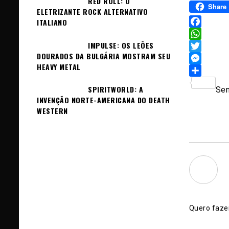
RED ROLL: O
Share
ELETRIZANTE ROCK ALTERNATIVO
ITALIANO
Facebook
IMPULSE: OS LEÕES
WhatsAp
DOURADOS DA BULGÁRIA MOSTRAM SEU
Twitter
HEAVY METAL
Messeng
Sh
SPIRITWORLD: A
Sem
INVENÇÃO NORTE-AMERICANA DO DEATH
WESTERN
Quero fazer