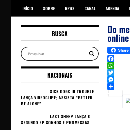
Skip
INÍCIO
SOBRE
NEWS
CANAL
AGENDA
to
content
Do met
BUSCA
online
Share
Facebook
WhatsAp
NACIONAIS
Twitter
Messeng
SICK DOGS IN TROUBLE
Sh
LANÇA VIDEOCLIPE; ASSISTA “BETTER
BE ALONE”
LAST SHEEP LANÇA O
SEGUNDO EP SONHOS E PROMESSAS