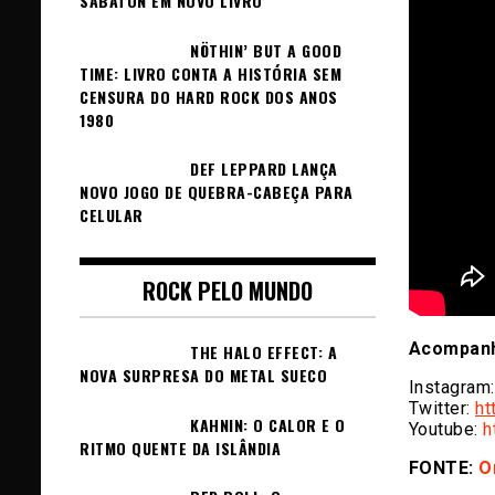
SABATON EM NOVO LIVRO
NÖTHIN’ BUT A GOOD
TIME: LIVRO CONTA A HISTÓRIA SEM
CENSURA DO HARD ROCK DOS ANOS
1980
DEF LEPPARD LANÇA
NOVO JOGO DE QUEBRA-CABEÇA PARA
CELULAR
ROCK PELO MUNDO
Acompanh
THE HALO EFFECT: A
NOVA SURPRESA DO METAL SUECO
Instagram:
Twitter:
ht
KAHNIN: O CALOR E O
Youtube:
h
RITMO QUENTE DA ISLÂNDIA
FONTE:
O