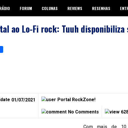
RÁDIO
FORUM
COLUNAS
REVIEWS
RESENHAS
ENT
al ao Lo-Fi rock: Tuuh disponibiliza
p
er
are
Portal RockZone!
01/07/2021
No Comments
628
Com mais de 10