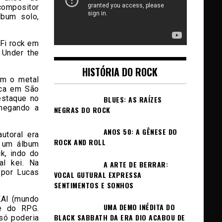
 compositor
lbum solo,
-Fi rock em
 Under the
HISTÓRIA DO ROCK
om o metal
ica em São
estaque no
BLUES: AS RAÍZES
hegando a
NEGRAS DO ROCK
ANOS 50: A GÊNESE DO
utoral era
ROCK AND ROLL
 um álbum
k, indo do
al kei. Na
A ARTE DE BERRAR:
 por Lucas
VOCAL GUTURAL EXPRESSA
SENTIMENTOS E SONHOS
KAI (mundo
UMA DEMO INÉDITA DO
e do RPG.
BLACK SABBATH DA ERA DIO ACABOU DE
só poderia