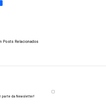
p
er
are
 Posts Relacionados
 parte da Newsletter!