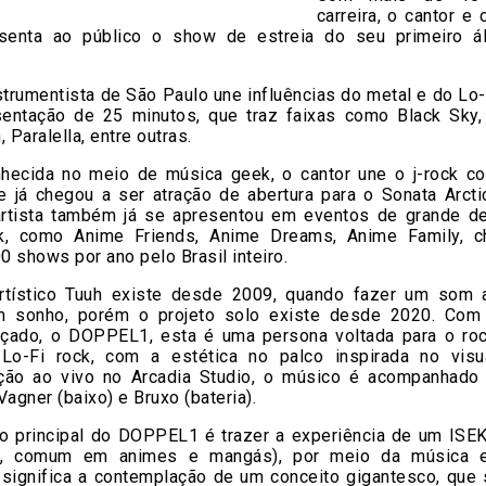
carreira, o cantor e
senta ao público o show de estreia do seu primeiro á
strumentista de São Paulo une influências do metal e do Lo
entação de 25 minutos, que traz faixas como Black Sky,
Paralella, entre outras.
nhecida no meio de música geek, o cantor une o j-rock c
e já chegou a ser atração de abertura para o Sonata Arct
artista também já se apresentou em eventos de grande d
k, como Anime Friends, Anime Dreams, Anime Family, c
00 shows por ano pelo Brasil inteiro.
tístico Tuuh existe desde 2009, quando fazer um som a
m sonho, porém o projeto solo existe desde 2020. Com
ançado, o DOPPEL1, esta é uma persona voltada para o roc
Lo-Fi rock, com a estética no palco inspirada no visu
ção ao vivo no Arcadia Studio, o músico é acompanhado
 Vagner (baixo) e Bruxo (bateria).
to principal do DOPPEL1 é trazer a experiência de um ISE
ivo, comum em animes e mangás), por meio da música 
ignifica a contemplação de um conceito gigantesco, que 