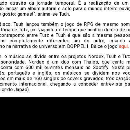
zado através da jornada temporal. É a realização de u
e lançar um álbum autoral e solo para o mundo inteiro ouvir
 gosto: games!”, anima-se Tuuh.
disco, Tuuh lançou também o jogo de RPG de mesmo no
stória de Tutz, um viajante do tempo que acabou dentro de 
O contraponto entre Tutz e Tuuh é que são a mesma pesso
ns completamente diferentes um do outro, criando
mo na narrativa do universo em DOPPEL1. Baixe o jogo
aqui
.
e, o músico se divide entre os projetos Nordex, Tuuh e Tut
sonoridade. Nordex é um duo com Thales, que canta m
 conta com 600 mil ouvintes mensais no Spotify. Neste pr
ês, português e inglês, os músicos se dividem nos vo
tos em mais de 160 singles de covers gravados, três cançõe
cimento internacional, chegando a conceder entrevista pa
ior do Japão).