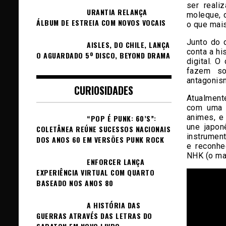
ser reali
URANTIA RELANÇA
moleque, d
ÁLBUM DE ESTREIA COM NOVOS VOCAIS
o que mais
Junto do 
AISLES, DO CHILE, LANÇA
conta a hi
O AGUARDADO 5º DISCO, BEYOND DRAMA
digital. 
fazem so
antagonis
CURIOSIDADES
Atualment
com uma 
animes, e
“POP É PUNK: 60’S”:
une japon
COLETÂNEA REÚNE SUCESSOS NACIONAIS
instrumen
DOS ANOS 60 EM VERSÕES PUNK ROCK
e reconhe
NHK (o ma
ENFORCER LANÇA
EXPERIÊNCIA VIRTUAL COM QUARTO
BASEADO NOS ANOS 80
A HISTÓRIA DAS
GUERRAS ATRAVÉS DAS LETRAS DO