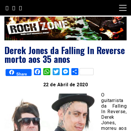
Skip
to
content
Derek Jones da Falling In Reverse
morto aos 35 anos
Facebook
WhatsApp
Twitter
Messenger
Share
Share
22 de Abril de 2020
O
guitarrista
da Falling
In Reverse,
Derek
Jones,
morreu aos