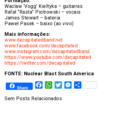
Formação:
Waclaw ‘Vogg’ Kieltyka – guitarras
Rafał “Rasta” Piotrowski – vocais
James Stewart – bateria
Paweł Pasek – baixo (ao vivo)
Mais informações:
www.decapitatedband.net
www.facebook.com/decapitated
www.instagram.com/
decapitatedband
https://www.youtube.com/
decapitated
https://twitter.com/
decapitated
FONTE: Nuclear Blast South America
Facebook
WhatsApp
Twitter
Messenger
Share
Share
Sem Posts Relacionados