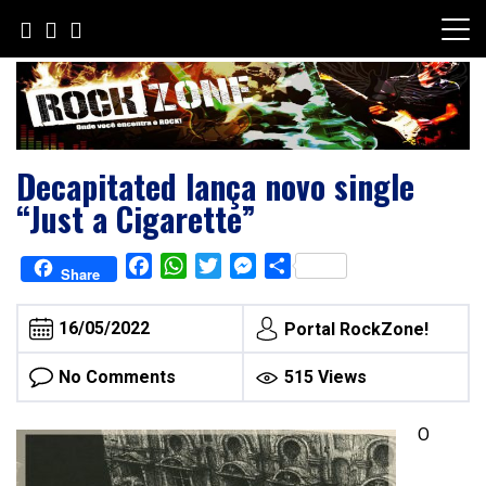
Skip
to
content
Decapitated lança novo single
“Just a Cigarette”
Facebook
WhatsApp
Twitter
Messenger
Share
Share
16/05/2022
Portal RockZone!
No Comments
515 Views
O