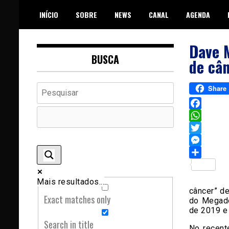
Skip
INÍCIO
SOBRE
NEWS
CANAL
AGENDA
to
content
Dave M
BUSCA
de câ
Share
Facebook
WhatsAp
Twitter
Messeng
Sh
Mais resultados...
câncer” d
Exact matches only
do Megade
de 2019 e
Search in title
No recent