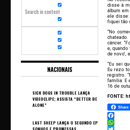
disse à m
álbum em 
Search in content
ele disse:
fiquei tão
“No começ
chateado
câncer. “
e, quando 
de novo’, 
“Eu sei q
NACIONAIS
Eu rezo t
registro.
família. E
16 de outu
SICK DOGS IN TROUBLE LANÇA
FONTE: h
VIDEOCLIPE; ASSISTA “BETTER BE
ALONE”
Share
Facebook
LAST SHEEP LANÇA O SEGUNDO EP
SONHOS E PROMESSAS
WhatsAp