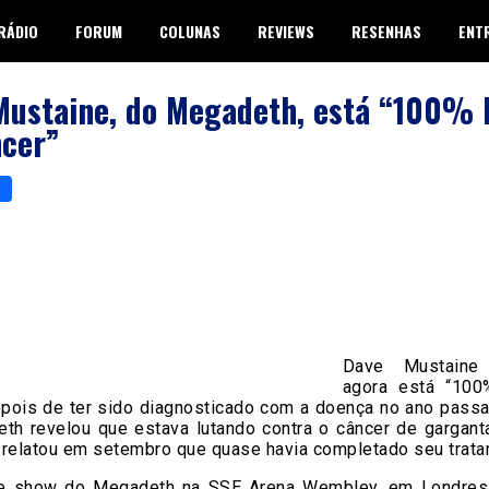
RÁDIO
FORUM
COLUNAS
REVIEWS
RESENHAS
ENT
ustaine, do Megadeth, está “100% l
ncer”
p
er
are
Dave Mustaine
agora está “100
epois de ter sido diagnosticado com a doença no ano passad
th revelou que estava lutando contra o câncer de gargant
 relatou em setembro que quase havia completado seu trata
e show do Megadeth na SSE Arena Wembley, em Londres