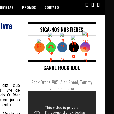
REVISTAS
PROMOS
CONTATO
ivre
SIGA-NOS NAS REDES
CANAL ROCK IDOL
Rock Drops #05: Alan Freed, Tommy
 diz que
Vance e o jabá
% livre de
o. O líder
a em junho
mento.
, Mustaine