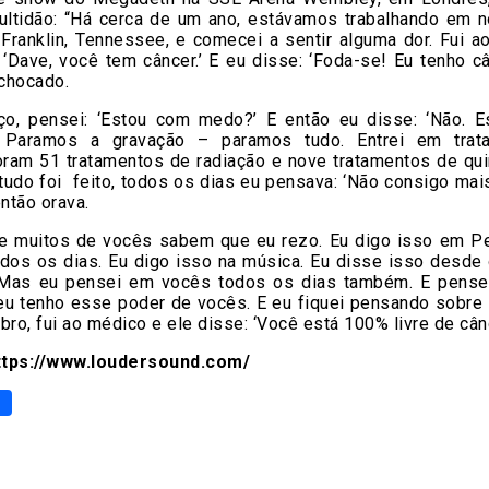
ultidão: “Há cerca de um ano, estávamos trabalhando em 
Franklin, Tennessee, e comecei a sentir alguma dor. Fui a
 ‘Dave, você tem câncer.’ E eu disse: ‘Foda-se! Eu tenho câ
 chocado.
o, pensei: ‘Estou com medo?’ E então eu disse: ‘Não. E
. Paramos a gravação – paramos tudo. Entrei em trat
Foram 51 tratamentos de radiação e nove tratamentos de qui
tudo foi feito, todos os dias eu pensava: ‘Não consigo mai
então orava.
ue muitos de vocês sabem que eu rezo. Eu digo isso em Pe
odos os dias. Eu digo isso na música. Eu disse isso desde
 “Mas eu pensei em vocês todos os dias também. E pense
 eu tenho esse poder de vocês. E eu fiquei pensando sobre
bro, fui ao médico e ele disse: ‘Você está 100% livre de cânc
ttps://www.loudersound.com/
p