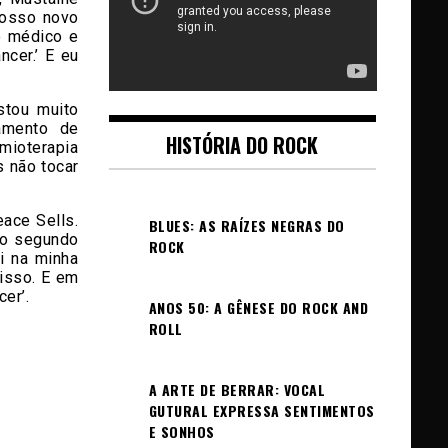
nosso novo
o médico e
ncer.’ E eu
stou muito
amento de
HISTÓRIA DO ROCK
mioterapia
s não tocar
ace Sells.
BLUES: AS RAÍZES NEGRAS DO
 o segundo
ROCK
i na minha
 isso. E em
er’.
ANOS 50: A GÊNESE DO ROCK AND
ROLL
A ARTE DE BERRAR: VOCAL
GUTURAL EXPRESSA SENTIMENTOS
E SONHOS