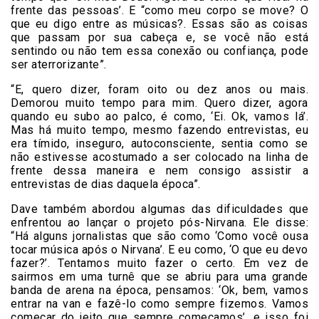
frente das pessoas’. E “como meu corpo se move? O
que eu digo entre as músicas?. Essas são as coisas
que passam por sua cabeça e, se você não está
sentindo ou não tem essa conexão ou confiança, pode
ser aterrorizante”.
“E, quero dizer, foram oito ou dez anos ou mais.
Demorou muito tempo para mim. Quero dizer, agora
quando eu subo ao palco, é como, ‘Ei. Ok, vamos lá’.
Mas há muito tempo, mesmo fazendo entrevistas, eu
era tímido, inseguro, autoconsciente, sentia como se
não estivesse acostumado a ser colocado na linha de
frente dessa maneira e nem consigo assistir a
entrevistas de dias daquela época”.
Dave também abordou algumas das dificuldades que
enfrentou ao lançar o projeto pós-Nirvana. Ele disse:
“Há alguns jornalistas que são como ‘Como você ousa
tocar música após o Nirvana’. E eu como, ‘O que eu devo
fazer?’. Tentamos muito fazer o certo. Em vez de
sairmos em uma turnê que se abriu para uma grande
banda de arena na época, pensamos: ‘Ok, bem, vamos
entrar na van e fazê-lo como sempre fizemos. Vamos
começar do jeito que sempre começamos’, e isso foi