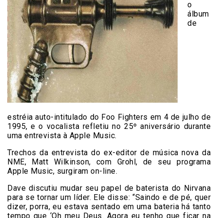
o
álbum
de
estréia auto-intitulado do Foo Fighters em 4 de julho de
1995, e o vocalista refletiu no 25º aniversário durante
uma entrevista à Apple Music.
Trechos da entrevista do ex-editor de música nova da
NME, Matt Wilkinson, com Grohl, de seu programa
Apple Music, surgiram on-line.
Dave discutiu mudar seu papel de baterista do Nirvana
para se tornar um líder. Ele disse: “Saindo e de pé, quer
dizer, porra, eu estava sentado em uma bateria há tanto
tempo que ‘Oh meu Deus. Agora eu tenho que ficar na