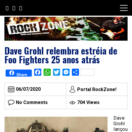
Skip
to
content
Dave Grohl relembra estréia de
Foo Fighters 25 anos atrás
Facebook
WhatsApp
Twitter
Messenger
Share
Share
06/07/2020
Portal RockZone!
No Comments
704 Views
Dave
Grohl
lançou