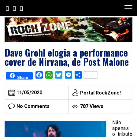
Skip
to
content
Dave Grohl elogia a performance
cover de Nirvana, de Post Malone
Facebook
WhatsApp
Twitter
Messenger
Share
Share
11/05/2020
Portal RockZone!
No Comments
787 Views
Não
apenas
o tributo