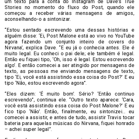
um texto para a conta do Instagram de Dave’s True
Stories no momento do fluxo do Post, quando ele
começou a receber várias mensagens de amigos,
aconselhando-o a sintonizar.
“Estou sentado escrevendo uma dessas histórias e
alguém disse: ‘Ei, Post Malone está ao vivo no YouTube
agora fazendo um conjunto inteiro de covers do
Nirvana’, explica Dave. “E eu já o conhecia antes. Ele é
muito legal. Eu conheci o pai dele; ele também é legal.
Então eu fiquei tipo, ‘Oh, isso é legal. Estou escrevendo
algo’. E então comecei a ser atingido por mensagens de
texto, as pessoas me enviando mensagens de texto,
tipo ‘Ei, você está assistindo essa coisa do Post?’ E eu
tipo ‘Não, estou escrevendo agora”.
“Eles dizem: ‘É muito bom’. Sério? ‘Então continuo
escrevendo”, continua ele. “Outro texto aparece: ‘Cara,
você está assistindo essa coisa do Post Malone?’ E eu
fico tipo ‘Não’. Então, finalmente, eu sintonizei… eu
comecei a assistir, e antes de tudo, assistir Travis tocar
bateria para aquelas músicas do Nirvana, fiquei honrado
– achei super legal”.