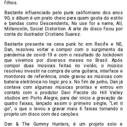
filhos.
Bastante influenciado pelo punk californiano dos anos
90, o álbum é um prato cheio para quem gosta do estilo
e bandas como Descendents, No use for a name, All,
Millencolin, Social Distortion. A arte do disco ficou por
conta do ilustrador Cristiano Suarez.
Bastante presente na cena punk hc em Recife e NE,
Dan, resolveu voltar a compor com o surgimento da
pandemia de covid-19 e com o resultado do lockdown
que vivemos por diversos meses no Brasil. Após
compor duas músicas feitas no violão, o músico
resolveu investir na compra de uma guitarra, interface e
monitores de referência, onde gravou as músicas com
bateria eletrônica no logic pro x. No fim de junho, Dan já
contava com algumas músicas prontas e entrou em
contato com o produtor Davi Pacote do Hill Valley
studios em Porto Alegre, para dar início a gravação de
quatro faixas, lançado assim o primeiro single, “Let it
go”, o que o levou a gravar mais 6 faixas tornando o
projeto um disco com dez canções.
Dan & The Gummy Hunters, é um projeto solo e