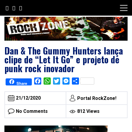
Skip
to
content
Dan & The Gummy Hunters lança
clipe de “Let It Go” e projeto de
punk rock inovador
Facebook
WhatsApp
Twitter
Messenger
Share
Share
21/12/2020
Portal RockZone!
No Comments
812 Views