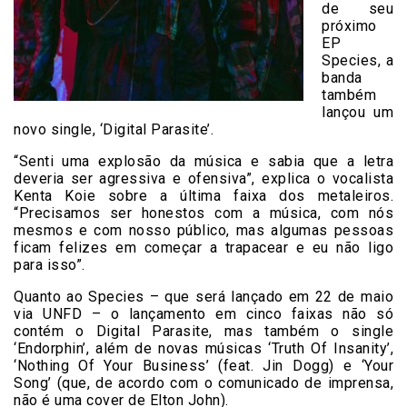
de seu
próximo
EP
Species, a
banda
também
lançou um
novo single, ‘Digital Parasite’.
“Senti uma explosão da música e sabia que a letra
deveria ser agressiva e ofensiva”, explica o vocalista
Kenta Koie sobre a última faixa dos metaleiros.
“Precisamos ser honestos com a música, com nós
mesmos e com nosso público, mas algumas pessoas
ficam felizes em começar a trapacear e eu não ligo
para isso”.
Quanto ao Species – que será lançado em 22 de maio
via UNFD – o lançamento em cinco faixas não só
contém o Digital Parasite, mas também o single
‘Endorphin’, além de novas músicas ‘Truth Of Insanity’,
‘Nothing Of Your Business’ (feat. Jin Dogg) e ‘Your
Song’ (que, de acordo com o comunicado de imprensa,
não é uma cover de Elton John).