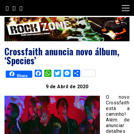
Skip
to
content
Crossfaith anuncia novo álbum,
‘Species’
Facebook
WhatsApp
Twitter
Messenger
Share
Share
9 de Abril de 2020
O novo
Crossfaith
está a
caminho!
Além de
anunciar
detalhes