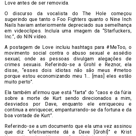
Love antes de ser removida.
O discurso da vocalista do The Hole começou
sugerindo que tanto o Foo Fighters quanto o Nine Inch
Nails haviam anteriormente depreciado sua semelhança
em videoclipes. Incluía uma imagem da “Starfuckers,
Inc.”, do NIN vídeo.
A postagem de Love incluiu hashtags para #MeToo, o
movimento social contra o abuso sexual e assédio
sexual, onde as pessoas divulgam alegações de
crimes sexuais. Referindo-se a Grohl e Reznor, ela
disse, “esses dois idiotas não são meus #metoo
porque estou economizando meu 1… [mas] eles estão
muito perto”.
Ela também afirmou que está “farta” do “caos e da fúria
sobre a morte de Kurt sendo direcionados a mim,
desviados por Dave, enquanto ele enriqueceu e
continua a enriquecer, empanturrando-se da fortuna e da
boa vontade de Kurt”.
Referindo-se a um documento que ela uma vez assinou
que diz “efetivamente dá a Dave [Grohl]” e Krist