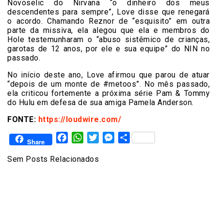
Novoselic do Nirvana “o dinheiro dos meus
descendentes para sempre”, Love disse que renegará
o acordo. Chamando Reznor de “esquisito” em outra
parte da missiva, ela alegou que ela e membros do
Hole testemunharam o “abuso sistêmico de crianças,
garotas de 12 anos, por ele e sua equipe” do NIN no
passado.
No início deste ano, Love afirmou que parou de atuar
“depois de um monte de #metoos”. No mês passado,
ela criticou fortemente a próxima série Pam & Tommy
do Hulu em defesa de sua amiga Pamela Anderson.
FONTE:
https://loudwire.com/
Facebook
WhatsApp
Twitter
Messenger
Share
Share
Sem Posts Relacionados