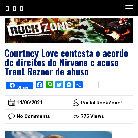
Skip
to
content
Courtney Love contesta o acordo
de direitos do Nirvana e acusa
Trent Reznor de abuso
Facebook
WhatsApp
Twitter
Messenger
Share
Share
14/06/2021
Portal RockZone!
No Comments
775 Views