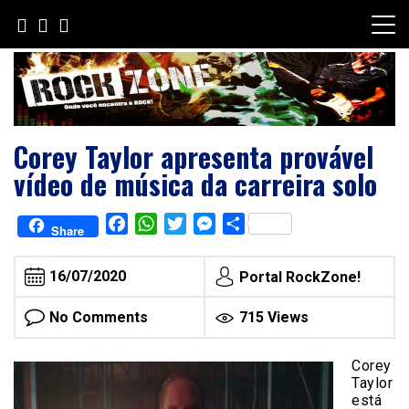
Skip
to
content
Corey Taylor apresenta provável
vídeo de música da carreira solo
Facebook
WhatsApp
Twitter
Messenger
Share
Share
16/07/2020
Portal RockZone!
No Comments
715 Views
Corey
Taylor
está