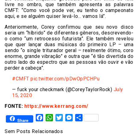
livre no ombro, que também apresenta as palavras
CMFT: “Como você pode ver, eu tenho o campeonato
aqui, e se alguém quiser levá-lo… vamos lá”.
Anteriormente, Corey confirmou que seu novo disco
seria um “híbrido” de diferentes gêneros, descrevendo-
o como “um retrocesso futurista”. Ele também revelou
que quer lançar duas músicas do primeiro LP – uma
sendo “o single triturador geral – realmente ótimo, coro
enorme, grande vibração” e outra que “é tão divertida do
outro lado do espectro que as pessoas vão ouvir e vão
perder a cabeça”.
#CMFT
pic.twitter.com/pDwOpPCHPu
— fuck your checkmark (@CoreyTaylorRock)
July
15, 2020
FONTE:
https://www.kerrang.com/
Facebook
WhatsApp
Twitter
Messenger
Share
Share
Sem Posts Relacionados