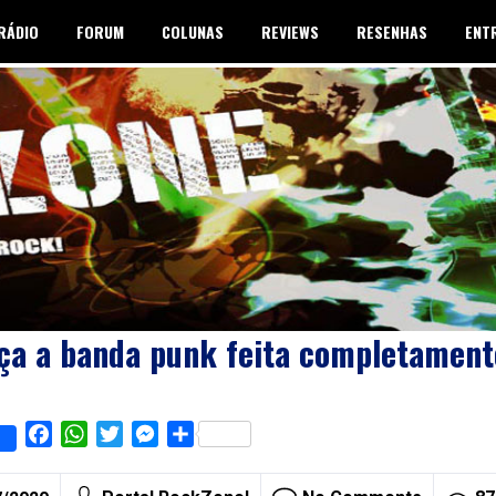
RÁDIO
FORUM
COLUNAS
REVIEWS
RESENHAS
ENT
ça a banda punk feita completament
Facebook
WhatsApp
Twitter
Messenger
Share