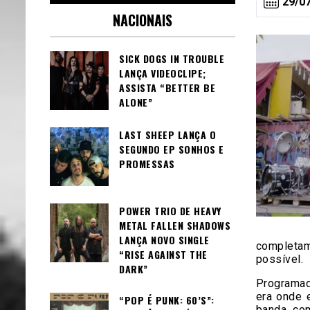
29/0
NACIONAIS
SICK DOGS IN TROUBLE
LANÇA VIDEOCLIPE;
ASSISTA “BETTER BE
ALONE”
LAST SHEEP LANÇA O
SEGUNDO EP SONHOS E
PROMESSAS
POWER TRIO DE HEAVY
METAL FALLEN SHADOWS
LANÇA NOVO SINGLE
completam
“RISE AGAINST THE
possível.
DARK”
Programad
era onde 
“POP É PUNK: 60’S”:
banda, co