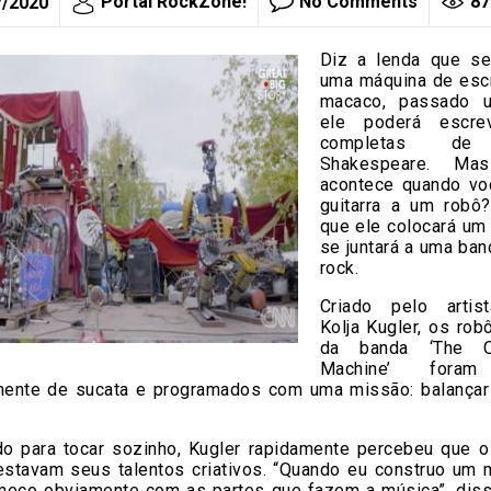
Portal RockZone!
No Comments
87
7/2020
Diz a lenda que s
uma máquina de esc
macaco, passado 
ele poderá escre
completas de 
Shakespeare. M
acontece quando v
guitarra a um robô
que ele colocará um
se juntará a uma ba
rock.
Criado pelo artis
Kolja Kugler, os rob
da banda ‘The 
Machine’ foram
ente de sucata e programados com uma missão: balança
o para tocar sozinho, Kugler rapidamente percebeu que o
estavam seus talentos criativos. “Quando eu construo um
meço obviamente com as partes que fazem a música”, diss