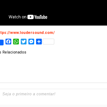
ttps://www.loudersound.com/
Facebook
WhatsApp
Twitter
Messenger
Share
 Relacionados