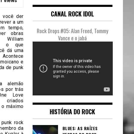
1 Views
CANAL ROCK IDOL
e você der
rever a um
um tempo,
Rock Drops #05: Alan Freed, Tommy
ver obras
Vance e o jabá
William
as o que
ocê dá uma
? Acontece
 moicano e
nda de punk
ta alemão
ôs por trás
One Love
 criados
r o máximo
HISTÓRIA DO ROCK
 punk rock
BLUES: AS RAÍZES
 membro da
e Kugler à