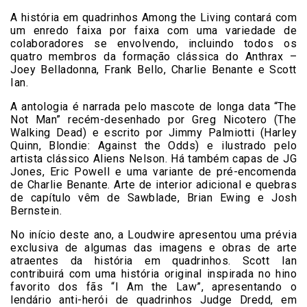
A história em quadrinhos Among the Living contará com
um enredo faixa por faixa com uma variedade de
colaboradores se envolvendo, incluindo todos os
quatro membros da formação clássica do Anthrax –
Joey Belladonna, Frank Bello, Charlie Benante e Scott
Ian.
A antologia é narrada pelo mascote de longa data “The
Not Man” recém-desenhado por Greg Nicotero (The
Walking Dead) e escrito por Jimmy Palmiotti (Harley
Quinn, Blondie: Against the Odds) e ilustrado pelo
artista clássico Aliens Nelson. Há também capas de JG
Jones, Eric Powell e uma variante de pré-encomenda
de Charlie Benante. Arte de interior adicional e quebras
de capítulo vêm de Sawblade, Brian Ewing e Josh
Bernstein.
No início deste ano, a Loudwire apresentou uma prévia
exclusiva de algumas das imagens e obras de arte
atraentes da história em quadrinhos. Scott Ian
contribuirá com uma história original inspirada no hino
favorito dos fãs “I Am the Law”, apresentando o
lendário anti-herói de quadrinhos Judge Dredd, em