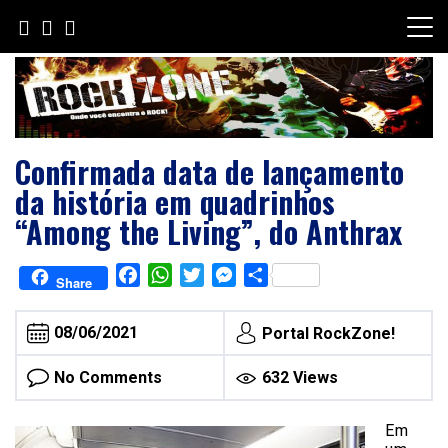
Skip
to
content
Confirmada data de lançamento
da história em quadrinhos
“Among the Living”, do Anthrax
Facebook
WhatsApp
Twitter
Messenger
Share
Share
08/06/2021
Portal RockZone!
No Comments
632 Views
Em