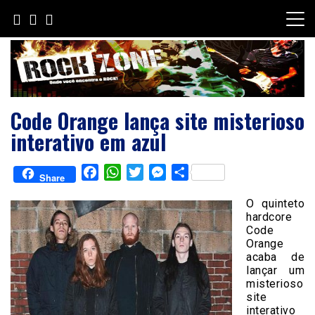
Skip
to
content
Code Orange lança site misterioso
interativo em azul
Facebook
WhatsApp
Twitter
Messenger
Share
Share
O quinteto
hardcore
Code
Orange
acaba de
lançar um
misterioso
site
interativo