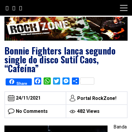
Skip
to
content
Bonnie Fighters lança segundo
single do disco Sutil Caos,
“Cafeína”
Facebook
WhatsApp
Twitter
Messenger
Share
Share
24/11/2021
Portal RockZone!
No Comments
482 Views
Banda