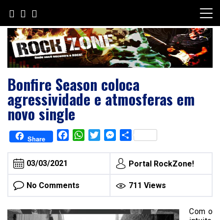
Skip
to
content
Bonfire Season coloca
agressividade e atmosferas em
novo single
Facebook
WhatsApp
Twitter
Messenger
Share
Share
03/03/2021
Portal RockZone!
No Comments
711 Views
Com o