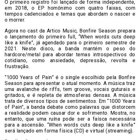
O primeiro registro foi lançado de forma independente,
em 2018, o EP homônimo com quatro faixas, com
tempos cadenciados e temas que abordam o nascer e
o morrer.
Agora no cast da Artico Music, Bonfire Season prepara
o lançamento do primeiro full, “When words cuts deep
like a knife”, já agendado para o primeiro semestre de
2021. Neste disco, a banda mantém o peso do
hardcore/metal para abordar temas introspectivos do
cotidiano, como ansiedade, depressão, revolta e
frustração.
“1000 Years of Pain” é o single escolhido pela Bonfire
Season para apresentar o atual momento. A música traz
uma avalanche de riffs, tem groove, vocais guturais e
gritados, e é repleta de atmosferas densas. A música
trata de diversos tipos de sentimentos. Em “1000 Years
of Pain”, a banda debate como palavras que distorcem
a realidade podem causar dor e sofrimento. Mostra, no
entanto, que uma ruína pode ser a faísca necessária
para a ascensão. “When words cuts deep like a knife”
será lançado em forma física (CD) e virtual (streaming).