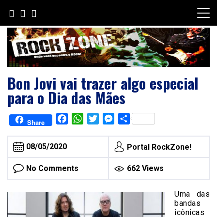
Skip
to
content
Bon Jovi vai trazer algo especial
para o Dia das Mães
Facebook
WhatsApp
Twitter
Messenger
Share
Share
08/05/2020
Portal RockZone!
No Comments
662 Views
Uma das
bandas
icônicas