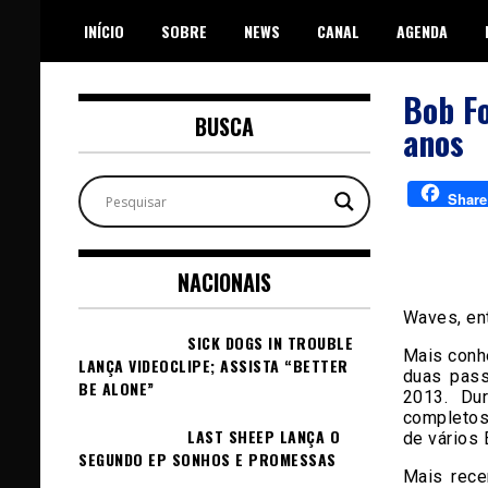
Skip
INÍCIO
SOBRE
NEWS
CANAL
AGENDA
to
content
Bob Fo
BUSCA
anos
Share
NACIONAIS
Waves, ent
SICK DOGS IN TROUBLE
Mais conhe
LANÇA VIDEOCLIPE; ASSISTA “BETTER
duas pass
BE ALONE”
2013. Du
completos
LAST SHEEP LANÇA O
de vários
SEGUNDO EP SONHOS E PROMESSAS
Mais rece