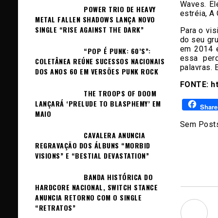
Waves. El
POWER TRIO DE HEAVY
estréia, A
METAL FALLEN SHADOWS LANÇA NOVO
SINGLE “RISE AGAINST THE DARK”
Para o vis
do seu gr
em 2014 e
“POP É PUNK: 60’S”:
essa per
COLETÂNEA REÚNE SUCESSOS NACIONAIS
palavras. 
DOS ANOS 60 EM VERSÕES PUNK ROCK
FONTE: ht
THE TROOPS OF DOOM
LANÇARÁ ‘PRELUDE TO BLASPHEMY’ EM
Share
MAIO
Sem Posts
CAVALERA ANUNCIA
REGRAVAÇÃO DOS ÁLBUNS “MORBID
VISIONS” E “BESTIAL DEVASTATION”
BANDA HISTÓRICA DO
HARDCORE NACIONAL, SWITCH STANCE
ANUNCIA RETORNO COM O SINGLE
“RETRATOS”