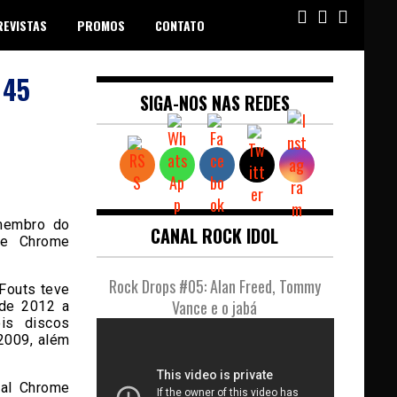
REVISTAS
PROMOS
CONTATO
 45
SIGA-NOS NAS REDES
 membro do
CANAL ROCK IDOL
 e Chrome
Rock Drops #05: Alan Freed, Tommy
 Fouts teve
Vance e o jabá
 de 2012 a
is discos
2009, além
tal Chrome