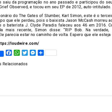
e saiu da programação no ano passado e participou do se
 Grief Observed, e tocou em seu EP de 2012, auto-intitulado.
ionário do The Gates of Slumber, Karl Simon, este é o terc
upo que ele perdeu, pois o baixista Jason McCash morreu a
 o baterista J. Clyde Paradis faleceu aos 46 em 2016. 
da mais recente, Simon disse: “RIP Bob. Na verdade, 
Ele parecia estar no caminho de volta. Espero que ele esteja
tps://loudwire.com/
Facebook
WhatsApp
Twitter
Messenger
Share
 Relacionados