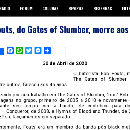
RÁDIO
FORUM
COLUNAS
REVIEWS
RESENHAS
ENT
uts, do Gates of Slumber, morre aos
Facebook
WhatsApp
Twitter
Messenger
Share
30 de Abril de 2020
O baterista Bob Fouts,
The Gates of Slumber
re outros, faleceu aos 45 anos.
cido por seu trabalho em The Gates of Slumber, “Iron” Bob
agens no grupo, primeiro de 2005 a 2010 e novamente
rante seu tempo com a banda, ele contribuiu para do
 – Conqueror, de 2008, e Hymns of Blood and Thunder, de 
 EPs e lançamentos em separado.
ntemente, Fouts era um membro da banda pós-black me