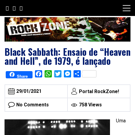
Skip
to
content
Black Sabbath: Ensaio de “Heaven
and Hell”, de 1979, é lançado
Facebook
WhatsApp
Twitter
Messenger
Share
Share
29/01/2021
Portal RockZone!
No Comments
758 Views
Uma