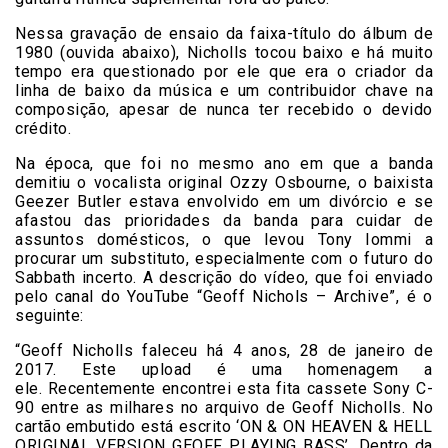
Nessa gravação de ensaio da faixa-título do álbum de
1980 (ouvida abaixo), Nicholls tocou baixo e há muito
tempo era questionado por ele que era o criador da
linha de baixo da música e um contribuidor chave na
composição, apesar de nunca ter recebido o devido
crédito.
Na época, que foi no mesmo ano em que a banda
demitiu o vocalista original Ozzy Osbourne, o baixista
Geezer Butler estava envolvido em um divórcio e se
afastou das prioridades da banda para cuidar de
assuntos domésticos, o que levou Tony Iommi a
procurar um substituto, especialmente com o futuro do
Sabbath incerto. A descrição do vídeo, que foi enviado
pelo canal do YouTube “Geoff Nichols – Archive”, é o
seguinte:
“Geoff Nicholls faleceu há 4 anos, 28 de janeiro de
2017. Este upload é uma homenagem a
ele. Recentemente encontrei esta fita cassete Sony C-
90 entre as milhares no arquivo de Geoff Nicholls. No
cartão embutido está escrito ‘ON & ON HEAVEN & HELL
ORIGINAL VERSION GEOFF PLAYING BASS’. Dentro da