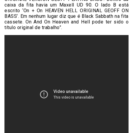
caixa da fita havia um Maxell UD 90. O lado B está
escrito ‘On + On HEAVEN HELL ORIGINAL GEOFF ON
BASS’. Em nenhum lugar diz que é Black Sabbath na fita
cassete. On And On Heaven and Hell pode ter sido o
título original de trabalho”.