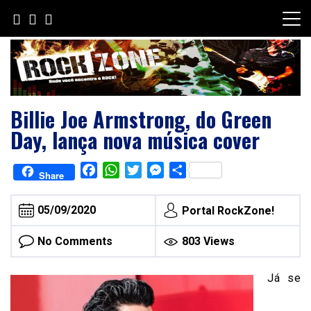
Skip
to
content
Billie Joe Armstrong, do Green
Day, lança nova música cover
Facebook
WhatsApp
Twitter
Messenger
Share
Share
05/09/2020
Portal RockZone!
No Comments
803 Views
Já se