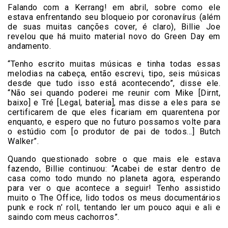
Falando com a Kerrang! em abril, sobre como ele
estava enfrentando seu bloqueio por coronavírus (além
de suas muitas canções cover, é claro), Billie Joe
revelou que há muito material novo do Green Day em
andamento.
“Tenho escrito muitas músicas e tinha todas essas
melodias na cabeça, então escrevi, tipo, seis músicas
desde que tudo isso está acontecendo”, disse ele.
“Não sei quando poderei me reunir com Mike [Dirnt,
baixo] e Tré [Legal, bateria], mas disse a eles para se
certificarem de que eles ficariam em quarentena por
enquanto, e espero que no futuro possamos volte para
o estúdio com [o produtor de pai de todos…] Butch
Walker”.
Quando questionado sobre o que mais ele estava
fazendo, Billie continuou: “Acabei de estar dentro de
casa como todo mundo no planeta agora, esperando
para ver o que acontece a seguir! Tenho assistido
muito o The Office, lido todos os meus documentários
punk e rock n’ roll, tentando ler um pouco aqui e ali e
saindo com meus cachorros”.