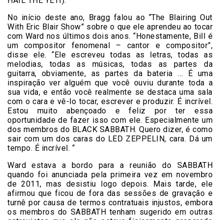
HAIL THE YETI).
No início deste ano, Bragg falou ao “The Blairing Out
With Eric Blair Show” sobre o que ele aprendeu ao tocar
com Ward nos últimos dois anos. “Honestamente, Bill é
um compositor fenomenal – cantor e compositor”,
disse ele. “Ele escreveu todas as letras, todas as
melodias, todas as músicas, todas as partes da
guitarra, obviamente, as partes da bateria … É uma
inspiração ver alguém que você ouviu durante toda a
sua vida, e então você realmente se destaca uma sala
com o cara e vê-lo tocar, escrever e produzir. É incrível.
Estou muito abençoado e feliz por ter essa
oportunidade de fazer isso com ele. Especialmente um
dos membros do BLACK SABBATH. Quero dizer, é como
sair com um dos caras do LED ZEPPELIN, cara. Dá um
tempo. É incrível. “
Ward estava a bordo para a reunião do SABBATH
quando foi anunciada pela primeira vez em novembro
de 2011, mas desistiu logo depois. Mais tarde, ele
afirmou que ficou de fora das sessões de gravação e
turnê por causa de termos contratuais injustos, embora
os membros do SABBATH tenham sugerido em outras