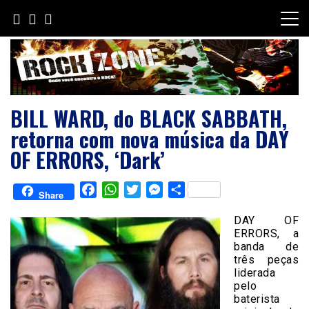
Skip
to
content
BILL WARD, do BLACK SABBATH,
retorna com nova música da DAY
OF ERRORS, ‘Dark’
Facebook
WhatsApp
Twitter
Messenger
Share
Share
DAY OF
ERRORS, a
banda de
três peças
liderada
pelo
baterista