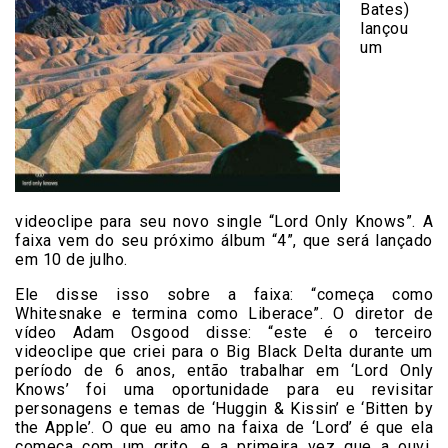
Bates)
lançou
um
videoclipe para seu novo single “Lord Only Knows”. A
faixa vem do seu próximo álbum “4”, que será lançado
em 10 de julho.
Ele disse isso sobre a faixa: “começa como
Whitesnake e termina como Liberace”. O diretor de
vídeo Adam Osgood disse: “este é o terceiro
videoclipe que criei para o Big Black Delta durante um
período de 6 anos, então trabalhar em ‘Lord Only
Knows’ foi uma oportunidade para eu revisitar
personagens e temas de ‘Huggin & Kissin’ e ‘Bitten by
the Apple’. O que eu amo na faixa de ‘Lord’ é que ela
começa com um grito, e a primeira vez que a ouvi,