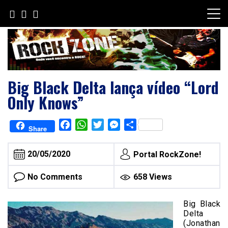
Skip
to
content
Big Black Delta lança vídeo “Lord
Only Knows”
Facebook
WhatsApp
Twitter
Messenger
Share
Share
20/05/2020
Portal RockZone!
No Comments
658 Views
Big Black
Delta
(Jonathan