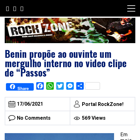
Skip
to
content
Benin propõe ao ouvinte um
mergulho interno no video clipe
de “Passos”
Facebook
WhatsApp
Twitter
Messenger
Share
Share
17/06/2021
Portal RockZone!
No Comments
569 Views
Em