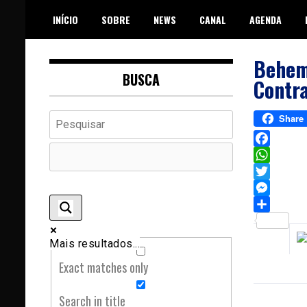
Skip
INÍCIO
SOBRE
NEWS
CANAL
AGENDA
to
content
Behem
BUSCA
Contr
Share
Facebook
WhatsAp
Twitter
Messeng
Sh
Mais resultados...
Exact matches only
Search in title