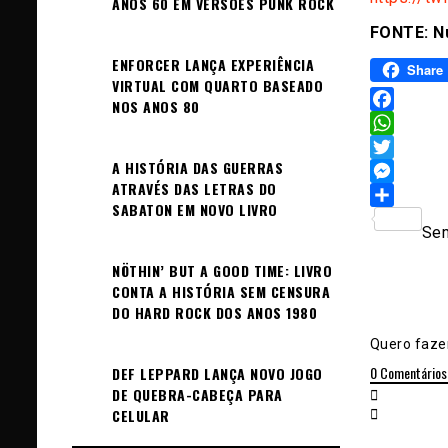
ANOS 60 EM VERSÕES PUNK ROCK
FONTE: Nu
ENFORCER LANÇA EXPERIÊNCIA
Share
VIRTUAL COM QUARTO BASEADO
NOS ANOS 80
Facebook
WhatsAp
A HISTÓRIA DAS GUERRAS
Twitter
ATRAVÉS DAS LETRAS DO
Messeng
SABATON EM NOVO LIVRO
Sh
Sem
NÖTHIN’ BUT A GOOD TIME: LIVRO
CONTA A HISTÓRIA SEM CENSURA
DO HARD ROCK DOS ANOS 1980
Quero fazer
0
Comentários
DEF LEPPARD LANÇA NOVO JOGO
DE QUEBRA-CABEÇA PARA
CELULAR