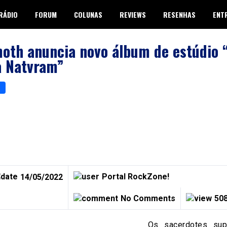
RÁDIO
FORUM
COLUNAS
REVIEWS
RESENHAS
ENT
oth anuncia novo álbum de estúdio 
a Natvram”
p
er
are
Portal RockZone!
14/05/2022
No Comments
508
Os sacerdotes su