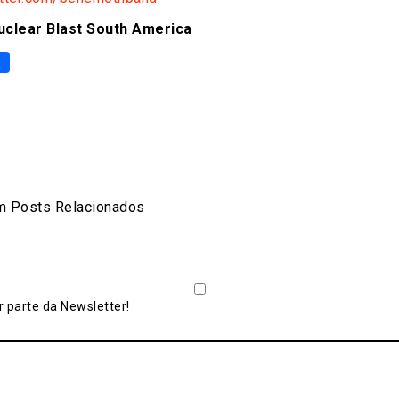
clear Blast South America
p
er
are
 Posts Relacionados
 parte da Newsletter!