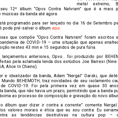
metal extremo, 
 seu 12º álbum “Opvs Contra Natvram” que é a mais pr
 músicas da banda até agora.
stá programado para ser lançado no dia 16 de Setembro pe
cê pode pré-salvar o álbum
aqui
.
ixas que compõe “Opvs Contra Natvram” foram escritos 
 pandemia de COVID-19 – uma situação que apenas enaltec
ição nestes 43 min e 15 segundos de pura fúria.
 lançamentos anteriores, Opvs… foi produzido por BEH
eitas pela aclamada lenda dos estúdios Joe Barresi (Nine 
A, Alice In Chains).
der e idealizador da banda, Adam “Nergal” Darski, que det
no Mundo BEHEMOTH, traz novidades de seu isolamento ca
 de COVID-19. Foi pela primeira vez em quase 30 ano
da banda, que não havia um prazo, permitindo que a banda p
áxima ao processo de composição e gravação do novo álbu
 do álbum quer dizer ir contra a corrente” comenta Nergal.
dos valores morais e ética que eu sou contra. Eu seriam
ontra as tendências destrutivas na cultura pop – c