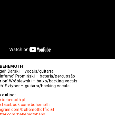
BEHEMOTH
:
al’ Darski – vocais/guitarra
Inferno’ Promiński – bateria/percussão
rion’ Wróblewski – baixo/backing vocals
th’ Sztyber – guitarra/backing vocals
 online:
w.behemoth.pl
w.facebook.com/
behemoth
tagram.com/
behemothofficial
itter.com/
behemothband