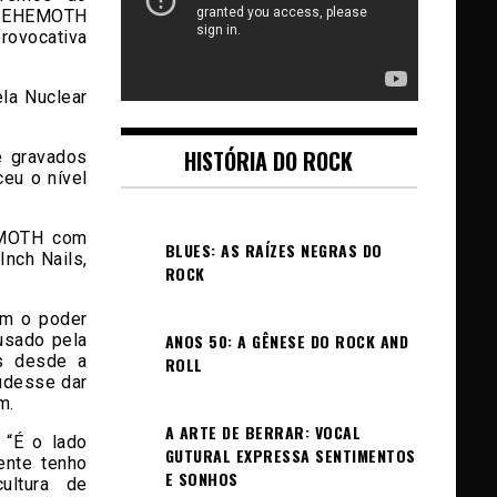
BEHEMOTH
ovocativa
la Nuclear
HISTÓRIA DO ROCK
e gravados
eu o nível
EMOTH com
BLUES: AS RAÍZES NEGRAS DO
Inch Nails,
ROCK
ém o poder
usado pela
ANOS 50: A GÊNESE DO ROCK AND
s desde a
ROLL
udesse dar
m.
A ARTE DE BERRAR: VOCAL
 “É o lado
GUTURAL EXPRESSA SENTIMENTOS
ente tenho
E SONHOS
ultura de