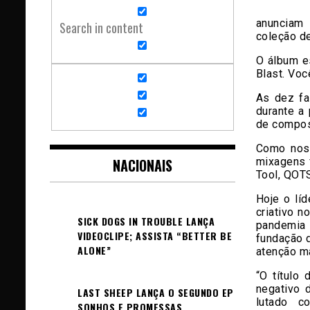
anunciam
Search in content
coleção de
O álbum e
Blast. Vo
As dez fa
durante a
de compos
Como nos
mixagens f
NACIONAIS
Tool, QOTS
Hoje o lí
criativo 
SICK DOGS IN TROUBLE LANÇA
pandemia
VIDEOCLIPE; ASSISTA “BETTER BE
fundação 
ALONE”
atenção m
“O título
negativo 
LAST SHEEP LANÇA O SEGUNDO EP
lutado c
SONHOS E PROMESSAS