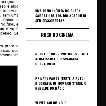
 perigosas
sso é algo
UMA DEMO INÉDITA DO BLACK
do isto vem
o. Tem uma
SABBATH DA ERA DIO ACABOU DE
icônico na
SER DESCOBERTA?
No final, é
cus e você
belião. Se
ROCK NO CINEMA
em preto e
ísicos que
ROCKY HORROR PICTURE SHOW: A
amente irá
ATUALÍSSIMA E DESVAIRADA
OPERA ROCK
PRIVATE PARTS (1997): A AUTO-
BIOGRAFIA DE HOWARD STERN, O
REBELDE DO RÁDIO
VELVET GOLDMINE: O