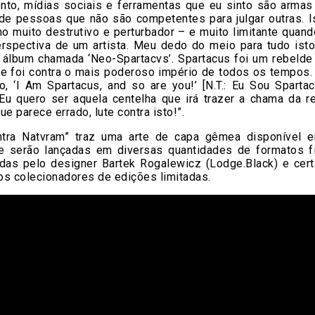
nto, mídias sociais e ferramentas que eu sinto são armas
e pessoas que não são competentes para julgar outras. I
o muito destrutivo e perturbador – e muito limitante quan
rspectiva de um artista. Meu dedo do meio para tudo ist
 álbum chamada ‘Neo-Spartacvs’. Spartacus foi um rebelde 
ue foi contra o mais poderoso império de todos os tempos. 
do, ‘I Am Spartacus, and so are you!’ [N.T.: Eu Sou Sparta
Eu quero ser aquela centelha que irá trazer a chama da re
ue parece errado, lute contra isto!”.
tra Natvram” traz uma arte de capa gêmea disponível 
e serão lançadas em diversas quantidades de formatos f
adas pelo designer Bartek Rogalewicz (Lodge.Black) e cert
os colecionadores de edições limitadas.