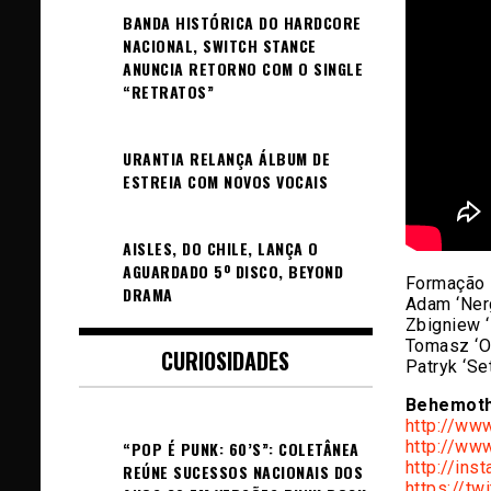
BANDA HISTÓRICA DO HARDCORE
NACIONAL, SWITCH STANCE
ANUNCIA RETORNO COM O SINGLE
“RETRATOS”
URANTIA RELANÇA ÁLBUM DE
ESTREIA COM NOVOS VOCAIS
AISLES, DO CHILE, LANÇA O
AGUARDADO 5º DISCO, BEYOND
Formação
DRAMA
Adam ‘Nerg
Zbigniew ‘
Tomasz ‘O
CURIOSIDADES
Patryk ‘Se
Behemoth
http://ww
http://ww
“POP É PUNK: 60’S”: COLETÂNEA
http://ins
REÚNE SUCESSOS NACIONAIS DOS
https://tw