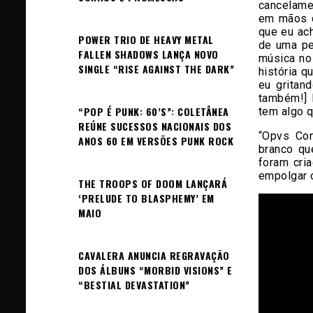
cancelame
em mãos d
que eu ach
POWER TRIO DE HEAVY METAL
de uma pe
FALLEN SHADOWS LANÇA NOVO
música no
SINGLE “RISE AGAINST THE DARK”
história q
eu gritan
também!] 
“POP É PUNK: 60’S”: COLETÂNEA
tem algo q
REÚNE SUCESSOS NACIONAIS DOS
“Opvs Con
ANOS 60 EM VERSÕES PUNK ROCK
branco qu
foram cri
empolgar 
THE TROOPS OF DOOM LANÇARÁ
‘PRELUDE TO BLASPHEMY’ EM
MAIO
CAVALERA ANUNCIA REGRAVAÇÃO
DOS ÁLBUNS “MORBID VISIONS” E
“BESTIAL DEVASTATION”