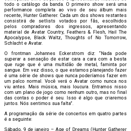
todo o catálogo da banda. O primeiro show será uma
performance completa ao vivo de seu álbum mais
recente, Hunter Gatherer. Cada um dos shows restantes
consistirá de setlists votados por fãs, escolhidos
pelos compradores dos ingressos, apresentando
material de Avatar Country, Feathers & Flesh, Hail The
Apocalypse, Black Waltz, Thoughts of No Tomorrow,
Schlacht e Avatar.
O frontman Johannes Eckerstrom diz: “Nada pode
superar a sensação de estar cara a cara com a besta
que ruge que é uma multidão de metal, faminta por
sangue. Em vez disso, o que estamos planejando fazer
é uma série de shows que nunca poderíamos fazer em
um palco normal. Você verá o Avatar como nunca nos
viu antes. Mais música, mais loucura. Entramos nisso
com um plano de jogo como nenhum outro, mas no final
das contas o poder é seu. Isso é algo que criaremos
juntos. Nós sentimos sua falta”.
A programação da série de concertos em quatro partes
é a seguinte:
Sábado, 9 de janeiro – Age of Dreams (Hunter Gatherer