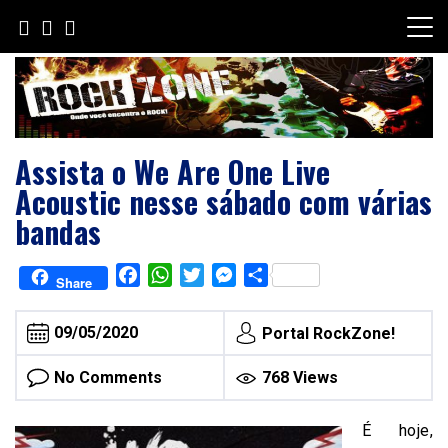
Skip
to
content
Assista o We Are One Live
Acoustic nesse sábado com várias
bandas
Facebook
WhatsApp
Twitter
Messenger
Share
Share
09/05/2020
Portal RockZone!
No Comments
768 Views
É hoje,