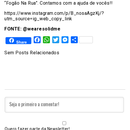
“Fogão Na Rua”. Contamos com a ajuda de vocês!!
https://www.instagram.com/p/B_nosaAgzKj/?
utm_source=ig_web_copy_link
FONTE: @wearesolidme
Facebook
WhatsApp
Twitter
Messenger
Share
Share
Sem Posts Relacionados
Quero fazer parte da Newsletter!