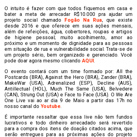
O intuito é fazer com que todos fiquemos em casa e
bater a meta de arrecadar R$10.000 pra ajudar um
projeto social chamado
Fogão Na Rua
, que existe
desde 2016 e que oferece em suas ações mensais,
além de refeições, água, cobertores, roupas e artigos
de higiene pessoal; muito acolhimento, amor ao
próximo e um momento de dignidade para as pessoas
em situação de rua e vulnerabilidade social. Trata-se de
um projeto sério, bem organizado e gerenciado. Você
pode doar agora mesmo clicando
AQUI
.
O evento contará com um time formado por: All the
Postcards (BRA), Against the Hero (BRA), Zander (BRA),
MakeWar (USA), Adrenalized (ESP), Decline (AUS),
Antillectual (HOL), Much The Same (USA), Belvedere
(CAN), Strung Out (USA) e Face to Face (USA). O We Are
One Live vai ao ar dia 9 de Maio a partir das 17h no
nosso canal do
Youtube
.
É importante ressaltar que essa live não tem fundos
lucrativos e todo dinheiro arrecadado será revertido
para a compra dos itens de doação citados acima, que
serão entregues para as próximas ações do projeto