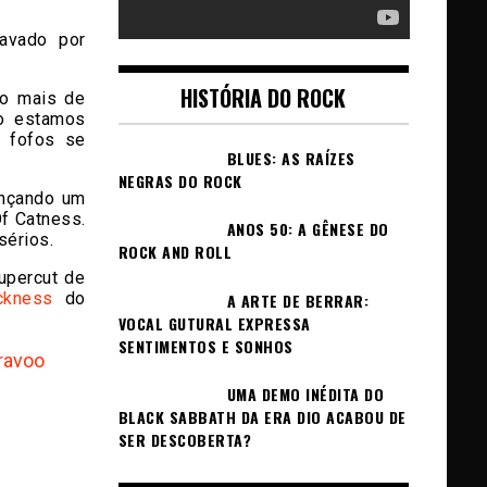
ravado por
HISTÓRIA DO ROCK
do mais de
o estamos
s fofos se
BLUES: AS RAÍZES
NEGRAS DO ROCK
ançando um
f Catness.
ANOS 50: A GÊNESE DO
sérios.
ROCK AND ROLL
upercut de
ckness
do
A ARTE DE BERRAR:
VOCAL GUTURAL EXPRESSA
SENTIMENTOS E SONHOS
ravoo
UMA DEMO INÉDITA DO
BLACK SABBATH DA ERA DIO ACABOU DE
SER DESCOBERTA?