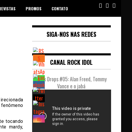
REVISTAS
PROMOS
CONTATO
SIGA-NOS NAS REDES
CANAL ROCK IDOL
Rock Drops #05: Alan Freed, Tommy
Vance e o jabá
irecionada
r fenômeno
nte tocando
nte mardy,