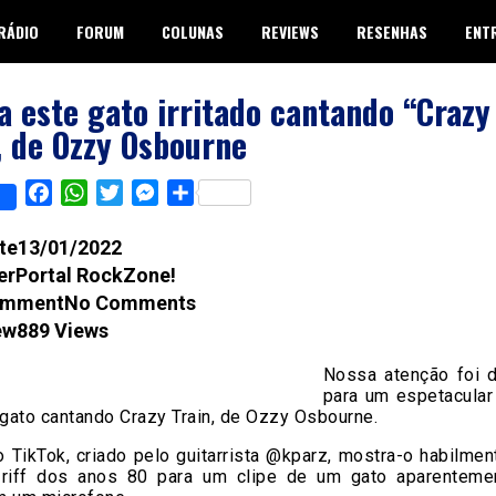
RÁDIO
FORUM
COLUNAS
REVIEWS
RESENHAS
ENT
a este gato irritado cantando “Crazy
, de Ozzy Osbourne
Facebook
WhatsApp
Twitter
Messenger
Share
13/01/2022
Portal RockZone!
No Comments
889 Views
Nossa atenção foi d
para um espetacula
 gato cantando Crazy Train, de Ozzy Osbourne.
 TikTok, criado pelo guitarrista @kparz, mostra-o habilme
 riff dos anos 80 para um clipe de um gato aparenteme