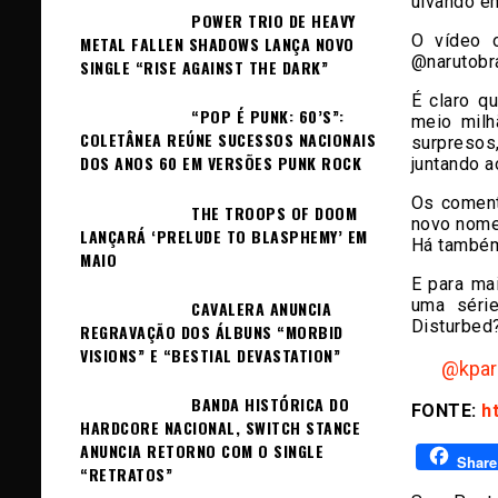
uivando e
POWER TRIO DE HEAVY
O vídeo o
METAL FALLEN SHADOWS LANÇA NOVO
@narutobra
SINGLE “RISE AGAINST THE DARK”
É claro q
“POP É PUNK: 60’S”:
meio mil
COLETÂNEA REÚNE SUCESSOS NACIONAIS
surpresos
DOS ANOS 60 EM VERSÕES PUNK ROCK
juntando a
Os coment
THE TROOPS OF DOOM
novo nome
LANÇARÁ ‘PRELUDE TO BLASPHEMY’ EM
Há também
MAIO
E para ma
uma séri
CAVALERA ANUNCIA
Disturbed
REGRAVAÇÃO DOS ÁLBUNS “MORBID
VISIONS” E “BESTIAL DEVASTATION”
@kpar
BANDA HISTÓRICA DO
FONTE:
h
HARDCORE NACIONAL, SWITCH STANCE
ANUNCIA RETORNO COM O SINGLE
Share
“RETRATOS”