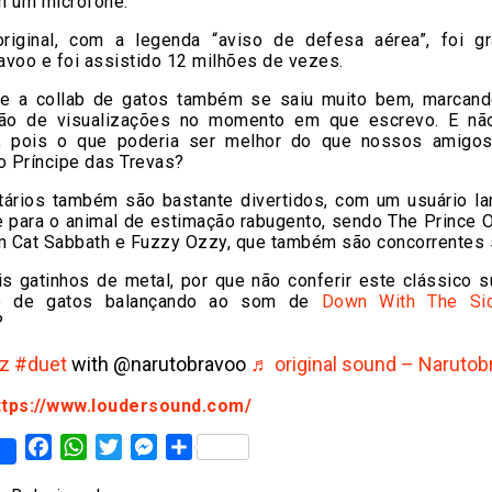
m um microfone.
riginal, com a legenda “aviso de defesa aérea”, foi g
voo e foi assistido 12 milhões de vezes.
ue a collab de gatos também se saiu muito bem, marcan
hão de visualizações no momento em que escrevo. E nã
, pois o que poderia ser melhor do que nossos amigo
o Príncipe das Trevas?
ários também são bastante divertidos, com um usuário l
 para o animal de estimação rabugento, sendo The Prince O
 Cat Sabbath e Fuzzy Ozzy, que também são concorrentes 
is gatinhos de metal, por que não conferir este clássico s
e de gatos balançando ao som de
Down With The Si
?
z
#duet
with @narutobravoo
♬ original sound – Narutob
ttps://www.loudersound.com/
Facebook
WhatsApp
Twitter
Messenger
Share