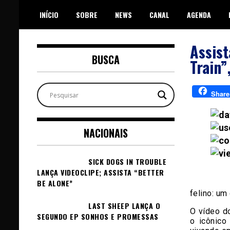
Skip
INÍCIO
SOBRE
NEWS
CANAL
AGENDA
to
content
Assist
BUSCA
Train”
Share
NACIONAIS
SICK DOGS IN TROUBLE
LANÇA VIDEOCLIPE; ASSISTA “BETTER
BE ALONE”
felino: um
LAST SHEEP LANÇA O
O vídeo do
SEGUNDO EP SONHOS E PROMESSAS
o icônico