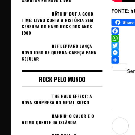
SABATON EM NOVO LIVRO
FONTE: h
NÖTHIN’ BUT A GOOD
TIME: LIVRO CONTA A HISTÓRIA SEM
Share
CENSURA DO HARD ROCK DOS ANOS
1980
Facebook
WhatsAp
DEF LEPPARD LANÇA
NOVO JOGO DE QUEBRA-CABEÇA PARA
Twitter
CELULAR
Messeng
Sh
Sem
ROCK PELO MUNDO
THE HALO EFFECT: A
NOVA SURPRESA DO METAL SUECO
KAHNIN: O CALOR E O
RITMO QUENTE DA ISLÂNDIA