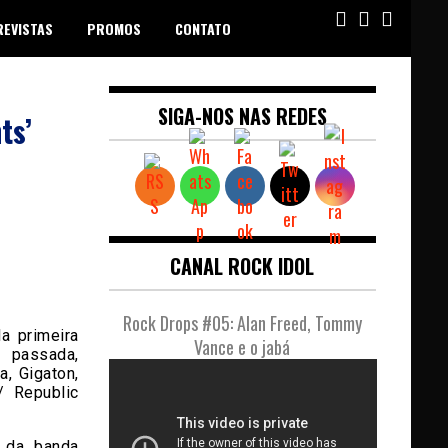
REVISTAS
PROMOS
CONTATO
SIGA-NOS NAS REDES
ts’
CANAL ROCK IDOL
Rock Drops #05: Alan Freed, Tommy
la primeira
Vance e o jabá
passada,
, Gigaton,
 Republic
s da banda