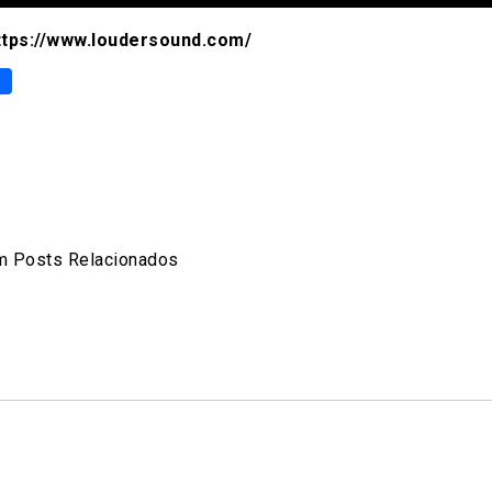
ttps://www.loudersound.com/
p
er
are
 Posts Relacionados