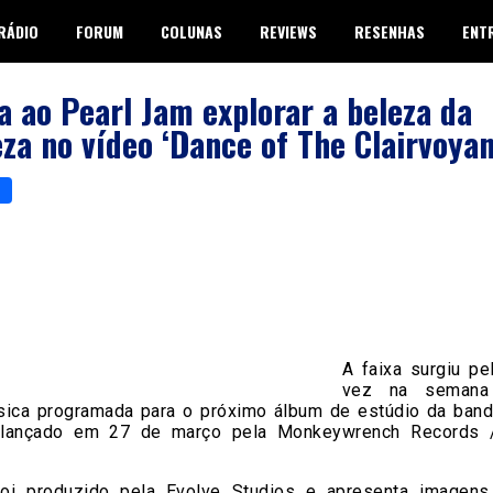
RÁDIO
FORUM
COLUNAS
REVIEWS
RESENHAS
ENT
a ao Pearl Jam explorar a beleza da
za no vídeo ‘Dance of The Clairvoyan
p
er
are
A faixa surgiu pe
vez na semana 
ica programada para o próximo álbum de estúdio da banda
 lançado em 27 de março pela Monkeywrench Records /
oi produzido pela Evolve Studios e apresenta imagen