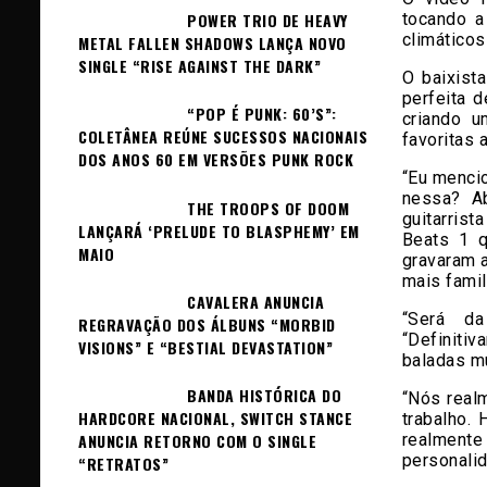
POWER TRIO DE HEAVY
tocando a
climáticos
METAL FALLEN SHADOWS LANÇA NOVO
SINGLE “RISE AGAINST THE DARK”
O baixist
perfeita 
“POP É PUNK: 60’S”:
criando 
COLETÂNEA REÚNE SUCESSOS NACIONAIS
favoritas 
DOS ANOS 60 EM VERSÕES PUNK ROCK
“Eu mencio
nessa? Ab
THE TROOPS OF DOOM
guitarris
LANÇARÁ ‘PRELUDE TO BLASPHEMY’ EM
Beats 1 q
MAIO
gravaram a
mais famili
CAVALERA ANUNCIA
“Será da
REGRAVAÇÃO DOS ÁLBUNS “MORBID
“Definiti
VISIONS” E “BESTIAL DEVASTATION”
baladas mu
BANDA HISTÓRICA DO
“Nós real
HARDCORE NACIONAL, SWITCH STANCE
trabalho.
realment
ANUNCIA RETORNO COM O SINGLE
personali
“RETRATOS”