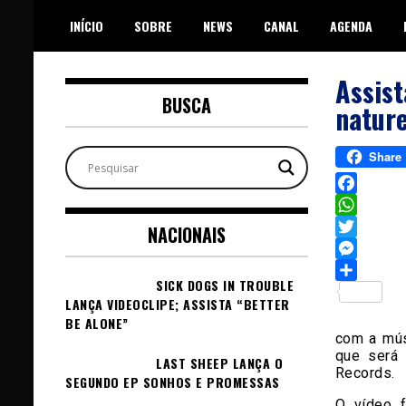
Skip
INÍCIO
SOBRE
NEWS
CANAL
AGENDA
to
content
Assist
BUSCA
nature
Share
Facebook
WhatsAp
NACIONAIS
Twitter
Messeng
SICK DOGS IN TROUBLE
Sh
LANÇA VIDEOCLIPE; ASSISTA “BETTER
BE ALONE”
com a mús
que será
LAST SHEEP LANÇA O
Records.
SEGUNDO EP SONHOS E PROMESSAS
O vídeo f