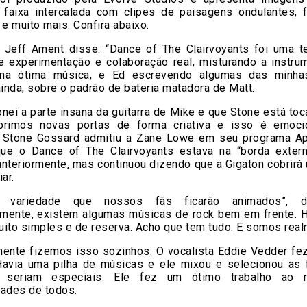
 faixa intercalada com clipes de paisagens ondulantes,
 e muito mais. Confira abaixo.
a Jeff Ament disse: “Dance of The Clairvoyants foi uma 
de experimentação e colaboração real, misturando a instru
uma ótima música, e Ed escrevendo algumas das minhas
ainda, sobre o padrão de bateria matadora de Matt.
nei a parte insana da guitarra de Mike e que Stone está to
rimos novas portas de forma criativa e isso é emoci
ta Stone Gossard admitiu a Zane Lowe em seu programa A
ue o Dance of The Clairvoyants estava na “borda exter
nteriormente, mas continuou dizendo que a Gigaton cobrirá
ar.
 variedade que nossos fãs ficarão animados”, d
vamente, existem algumas músicas de rock bem em frente. 
ito simples e de reserva. Acho que tem tudo. E somos real
mente fizemos isso sozinhos. O vocalista Eddie Vedder fe
 Havia uma pilha de músicas e ele mixou e selecionou as 
e seriam especiais. Ele fez um ótimo trabalho ao r
dades de todos.