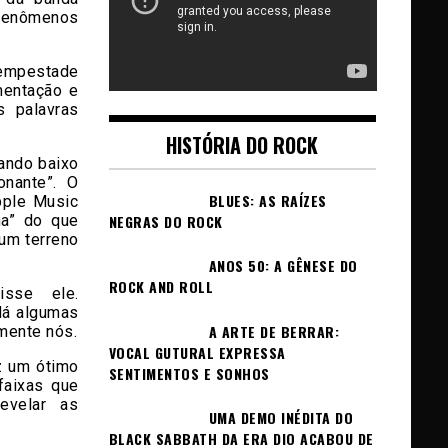
 fenômenos
tempestade
mentação e
 palavras
HISTÓRIA DO ROCK
cando baixo
onante”. O
BLUES: AS RAÍZES
pple Music
na” do que
NEGRAS DO ROCK
 um terreno
ANOS 50: A GÊNESE DO
ROCK AND ROLL
isse ele.
Há algumas
A ARTE DE BERRAR:
mente nós.
VOCAL GUTURAL EXPRESSA
z um ótimo
SENTIMENTOS E SONHOS
faixas que
evelar as
UMA DEMO INÉDITA DO
BLACK SABBATH DA ERA DIO ACABOU DE