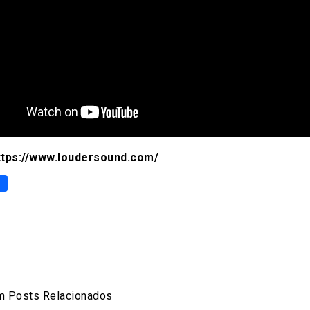
ttps://www.loudersound.com/
p
er
are
 Posts Relacionados