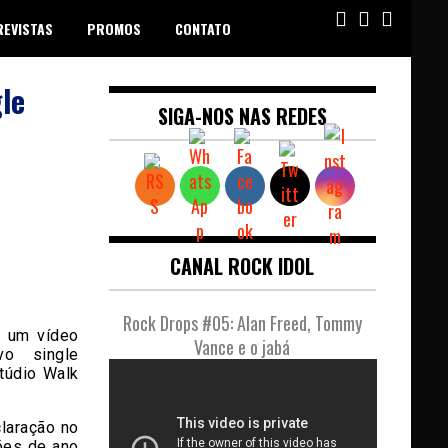
REVISTAS
PROMOS
CONTATO
le
SIGA-NOS NAS REDES
CANAL ROCK IDOL
Rock Drops #05: Alan Freed, Tommy
u um vídeo
Vance e o jabá
o single
túdio Walk
laração no
ões de ano