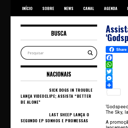
Skip
INÍCIO
SOBRE
NEWS
CANAL
AGENDA
to
content
Assist
BUSCA
‘Godsp
Share
Facebook
WhatsAp
NACIONAIS
Twitter
Messeng
SICK DOGS IN TROUBLE
Sh
LANÇA VIDEOCLIPE; ASSISTA “BETTER
BE ALONE”
‘Godspeed
The Sky, 
LAST SHEEP LANÇA O
SEGUNDO EP SONHOS E PROMESSAS
A promoçã
lançament