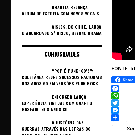
URANTIA RELANÇA
ÁLBUM DE ESTREIA COM NOVOS VOCAIS
AISLES, DO CHILE, LANÇA
O AGUARDADO 5º DISCO, BEYOND DRAMA
CURIOSIDADES
FONTE: h
“POP É PUNK: 60’S”:
COLETÂNEA REÚNE SUCESSOS NACIONAIS
Share
DOS ANOS 60 EM VERSÕES PUNK ROCK
Facebook
ENFORCER LANÇA
EXPERIÊNCIA VIRTUAL COM QUARTO
WhatsAp
BASEADO NOS ANOS 80
Twitter
Messeng
A HISTÓRIA DAS
Sh
GUERRAS ATRAVÉS DAS LETRAS DO
Sem