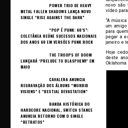
POWER TRIO DE HEAVY
novo são 
vídeo par
METAL FALLEN SHADOWS LANÇA NOVO
SINGLE “RISE AGAINST THE DARK”
“A música 
um amigo 
“POP É PUNK: 60’S”:
para quem
COLETÂNEA REÚNE SUCESSOS NACIONAIS
pegar a e
DOS ANOS 60 EM VERSÕES PUNK ROCK
janeiro e 
Hoje cedo
THE TROOPS OF DOOM
deste ano
LANÇARÁ ‘PRELUDE TO BLASPHEMY’ EM
Oklahoma –
MAIO
CAVALERA ANUNCIA
REGRAVAÇÃO DOS ÁLBUNS “MORBID
VISIONS” E “BESTIAL DEVASTATION”
BANDA HISTÓRICA DO
HARDCORE NACIONAL, SWITCH STANCE
ANUNCIA RETORNO COM O SINGLE
“RETRATOS”