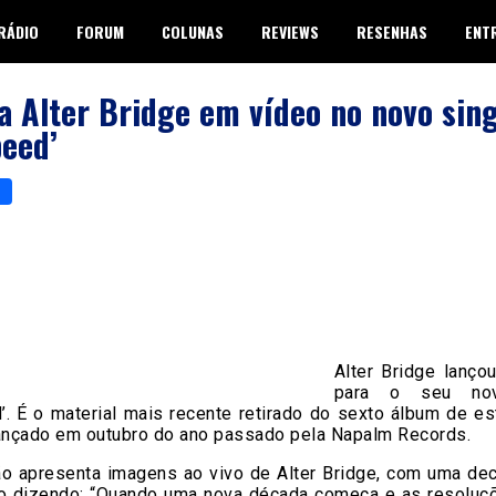
RÁDIO
FORUM
COLUNAS
REVIEWS
RESENHAS
ENT
a Alter Bridge em vídeo no novo sing
eed’
p
er
are
Alter Bridge lanço
para o seu nov
’. É o material mais recente retirado do sexto álbum de es
lançado em outubro do ano passado pela Napalm Records.
o apresenta imagens ao vivo de Alter Bridge, com uma dec
o dizendo: “Quando uma nova década começa e as resoluç