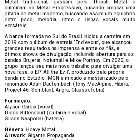
Metal tradicional, passam pelo Thrash Metal e
culminam no Metal Progressivo, ousando colocar uma
pitada de metal moderno, buscando assim um equilíbrio
entre peso, melodia, ritmo e linhas vocais muito
versáteis.
A banda formada no Sul do Brasil iniciou a carreira em
2019 com o álbum de estreia ‘End’evour’, que alcançou
grandes resultados na imprensa e entre os fãs, e
ótimos shows de divulgação, incluindo abertura para as
bandas Brujeria, Noturnall e Mike Portnoy. Em 2020, o
grupo lançou seu mais novo trabalho para divulgar uma
nova fase, o EP ‘All the Evil’, produzido pela própria
banda no Estúdio IMGN e mixado e masterizado pelo
renomado Adair Daufembach (Tony MacAlpine, Hibria,
Project 46, Semblant, Angra, Claustrofobia).
Formação
:
Alyson Garcia (vocal)
Diego Bittencourt (guitarra e vocal)
Gilson Naspolini (bateria)
Gênero
: Heavy Metal
Artwork
: Gigante Propaganda