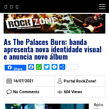
Skip
to
content
As The Palaces Burn: banda
apresenta nova identidade visual
e anuncia novo álbum
Facebook
WhatsApp
Twitter
Messenger
Share
Share
16/07/2021
Portal RockZone!
No Comments
604 Views
Após