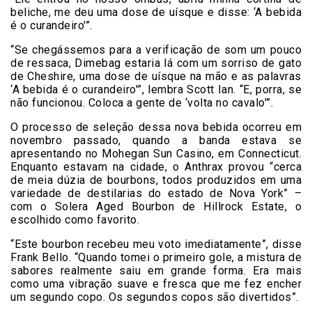
beliche, me deu uma dose de uísque e disse: ‘A bebida
é o curandeiro'”.
“Se chegássemos para a verificação de som um pouco
de ressaca, Dimebag estaria lá com um sorriso de gato
de Cheshire, uma dose de uísque na mão e as palavras
‘A bebida é o curandeiro'”, lembra Scott Ian. “E, porra, se
não funcionou. Coloca a gente de ‘volta no cavalo'”.
O processo de seleção dessa nova bebida ocorreu em
novembro passado, quando a banda estava se
apresentando no Mohegan Sun Casino, em Connecticut.
Enquanto estavam na cidade, o Anthrax provou “cerca
de meia dúzia de bourbons, todos produzidos em uma
variedade de destilarias do estado de Nova York” –
com o Solera Aged Bourbon de Hillrock Estate, o
escolhido como favorito.
“Este bourbon recebeu meu voto imediatamente”, disse
Frank Bello. “Quando tomei o primeiro gole, a mistura de
sabores realmente saiu em grande forma. Era mais
como uma vibração suave e fresca que me fez encher
um segundo copo. Os segundos copos são divertidos”.