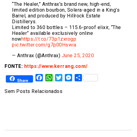
“The Healer,” Anthrax's brand new, high-end,
limited edition bourbon, Solera-aged in a King’s
Barrel, and produced by Hillrock Estate
Distillerys.
Limited to 360 bottles – 115.6-proof elixir, “The
Healer” available exclusively online
now
https://t.co/73p1zxrogp
pic.twitter.com/g7p00Hswia
— Anthrax (@Anthrax)
June 25, 2020
FONTE:
https://www.kerrang.com/
Facebook
WhatsApp
Twitter
Messenger
Share
Share
Sem Posts Relacionados