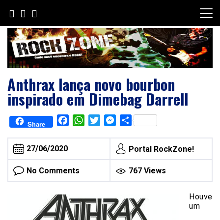
Skip
to
content
Anthrax lança novo bourbon
inspirado em Dimebag Darrell
Facebook
WhatsApp
Twitter
Messenger
Share
Share
27/06/2020
Portal RockZone!
No Comments
767 Views
Houve
um