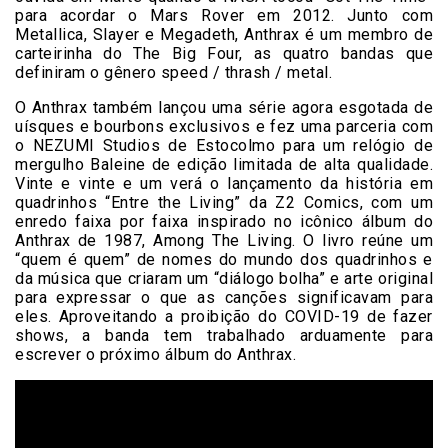
para acordar o Mars Rover em 2012. Junto com
Metallica, Slayer e Megadeth, Anthrax é um membro de
carteirinha do The Big Four, as quatro bandas que
definiram o gênero speed / thrash / metal.
O Anthrax também lançou uma série agora esgotada de
uísques e bourbons exclusivos e fez uma parceria com
o NEZUMI Studios de Estocolmo para um relógio de
mergulho Baleine de edição limitada de alta qualidade.
Vinte e vinte e um verá o lançamento da história em
quadrinhos “Entre the Living” da Z2 Comics, com um
enredo faixa por faixa inspirado no icônico álbum do
Anthrax de 1987, Among The Living. O livro reúne um
“quem é quem” de nomes do mundo dos quadrinhos e
da música que criaram um “diálogo bolha” e arte original
para expressar o que as canções significavam para
eles. Aproveitando a proibição do COVID-19 de fazer
shows, a banda tem trabalhado arduamente para
escrever o próximo álbum do Anthrax.