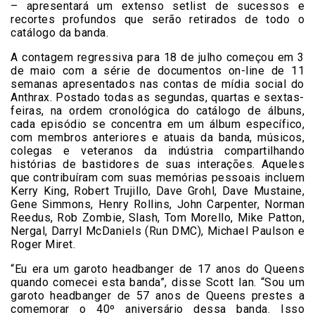
– apresentará um extenso setlist de sucessos e
recortes profundos que serão retirados de todo o
catálogo da banda.
A contagem regressiva para 18 de julho começou em 3
de maio com a série de documentos on-line de 11
semanas apresentados nas contas de mídia social do
Anthrax. Postado todas as segundas, quartas e sextas-
feiras, na ordem cronológica do catálogo de álbuns,
cada episódio se concentra em um álbum específico,
com membros anteriores e atuais da banda, músicos,
colegas e veteranos da indústria compartilhando
histórias de bastidores de suas interações. Aqueles
que contribuíram com suas memórias pessoais incluem
Kerry King, Robert Trujillo, Dave Grohl, Dave Mustaine,
Gene Simmons, Henry Rollins, John Carpenter, Norman
Reedus, Rob Zombie, Slash, Tom Morello, Mike Patton,
Nergal, Darryl McDaniels (Run DMC), Michael Paulson e
Roger Miret.
“Eu era um garoto headbanger de 17 anos do Queens
quando comecei esta banda”, disse Scott Ian. “Sou um
garoto headbanger de 57 anos de Queens prestes a
comemorar o 40º aniversário dessa banda. Isso