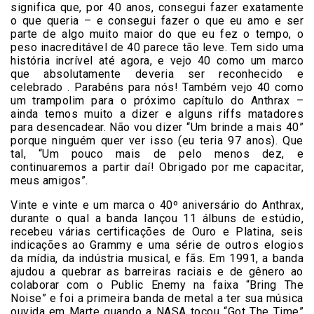
significa que, por 40 anos, consegui fazer exatamente
o que queria – e consegui fazer o que eu amo e ser
parte de algo muito maior do que eu fez o tempo, o
peso inacreditável de 40 parece tão leve. Tem sido uma
história incrível até agora, e vejo 40 como um marco
que absolutamente deveria ser reconhecido e
celebrado . Parabéns para nós! Também vejo 40 como
um trampolim para o próximo capítulo do Anthrax –
ainda temos muito a dizer e alguns riffs matadores
para desencadear. Não vou dizer “Um brinde a mais 40”
porque ninguém quer ver isso (eu teria 97 anos). Que
tal, “Um pouco mais de pelo menos dez, e
continuaremos a partir daí! Obrigado por me capacitar,
meus amigos”.
Vinte e vinte e um marca o 40º aniversário do Anthrax,
durante o qual a banda lançou 11 álbuns de estúdio,
recebeu várias certificações de Ouro e Platina, seis
indicações ao Grammy e uma série de outros elogios
da mídia, da indústria musical, e fãs. Em 1991, a banda
ajudou a quebrar as barreiras raciais e de gênero ao
colaborar com o Public Enemy na faixa “Bring The
Noise” e foi a primeira banda de metal a ter sua música
ouvida em Marte quando a NASA tocou “Got The Time”