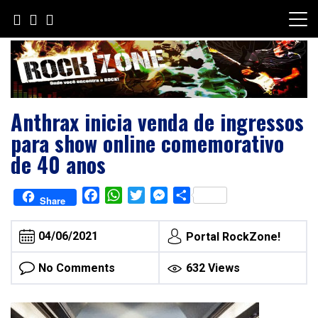
Skip
to
content
Anthrax inicia venda de ingressos
para show online comemorativo
de 40 anos
Facebook
WhatsApp
Twitter
Messenger
Share
Share
04/06/2021
Portal RockZone!
No Comments
632 Views